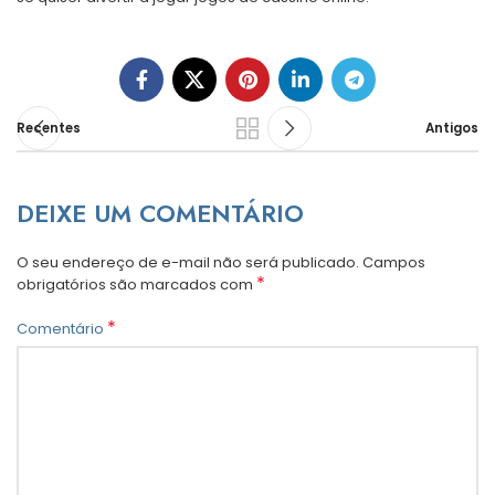
Recentes
Antigos
DEIXE UM COMENTÁRIO
O seu endereço de e-mail não será publicado.
Campos
*
obrigatórios são marcados com
*
Comentário