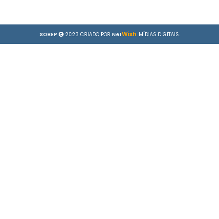
Wish
SOBEP
2023 CRIADO POR
Net
. MÍDIAS DIGITAIS.