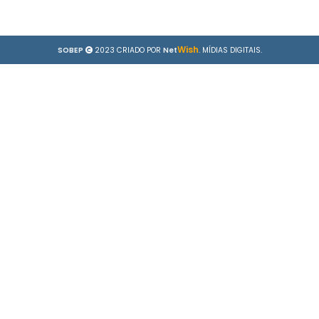
Wish
SOBEP
2023 CRIADO POR
Net
. MÍDIAS DIGITAIS.