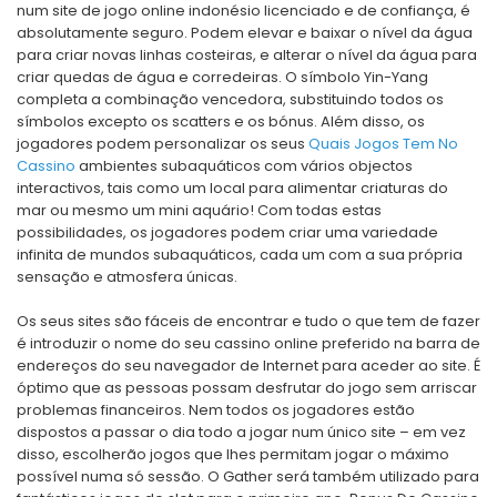
num site de jogo online indonésio licenciado e de confiança, é
absolutamente seguro. Podem elevar e baixar o nível da água
para criar novas linhas costeiras, e alterar o nível da água para
criar quedas de água e corredeiras. O símbolo Yin-Yang
completa a combinação vencedora, substituindo todos os
símbolos excepto os scatters e os bónus. Além disso, os
jogadores podem personalizar os seus
Quais Jogos Tem No
Cassino
ambientes subaquáticos com vários objectos
interactivos, tais como um local para alimentar criaturas do
mar ou mesmo um mini aquário! Com todas estas
possibilidades, os jogadores podem criar uma variedade
infinita de mundos subaquáticos, cada um com a sua própria
sensação e atmosfera únicas.
Os seus sites são fáceis de encontrar e tudo o que tem de fazer
é introduzir o nome do seu cassino online preferido na barra de
endereços do seu navegador de Internet para aceder ao site. É
óptimo que as pessoas possam desfrutar do jogo sem arriscar
problemas financeiros. Nem todos os jogadores estão
dispostos a passar o dia todo a jogar num único site – em vez
disso, escolherão jogos que lhes permitam jogar o máximo
possível numa só sessão. O Gather será também utilizado para