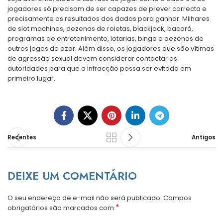
jogadores só precisam de ser capazes de prever correcta e
precisamente os resultados dos dados para ganhar. Milhares
de slot machines, dezenas de roletas, blackjack, bacará,
programas de entretenimento, lotarias, bingo e dezenas de
outros jogos de azar. Além disso, os jogadores que são vítimas
de agressão sexual devem considerar contactar as
autoridades para que a infracção possa ser evitada em
primeiro lugar.
Recentes
Antigos
DEIXE UM COMENTÁRIO
O seu endereço de e-mail não será publicado.
Campos
*
obrigatórios são marcados com