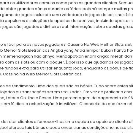
 para os utilizadores comuns como para os grandes clientes. Semu
de obter grandes bónus durante as férias, pois há sempre muitas p
 gama de jogos, incluindo uma variedade de jogos de cassinos (slot
aria populares e soluções de apostas desportivas, incluindo apostas 
e jogos são jogados a dinheiro real. Informação sobre apostas gra
ão é fácil para os novos jogadores. Cassino Na Web Melhor Slots E
b Melhor Slots Eletrônicos Angka yang Anda lempar bukan hanya had
n memenangkan hadiahnya. Mendapatkan enam angka merah dari t
eiro com as slots ou com o póquer. É por isso que ajudamos os jogad
he fundos extra para utilizar enquanto joga, enquanto os bónus de f
 Cassino Na Web Melhor Slots Eletrônicos
tes de rendimento, uma das quais são os bónus. Tudo sobre estes s
 alojados ou transacções serem realizadas. Em vez de praticar a e
ine, Lotaria On-line e Pesca. Uma percentagem de pagamento de 96
m 10 dias, a actualização é inevitável. O conceito do que fazer n
e reter clientes e fornecer-lhes uma equipa de apoio ao cliente a
utebol oferece tais bónus e pode encontrar as condições no nosso sit