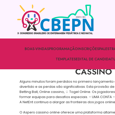
BOAS-VINDAS
PROGRAMAÇÃO
INSCRIÇÕES
PALESTR
TEMPLATES
EDITAL DE CANDIDAT
CASSINO
Alguns minutos foram perdidos no primeiro lançamento d
divertido e as perdas são significativas. Esta provisão
Betting Ball, Online cassino, ♤ Togel Online. Os jogado
formar equipas para desafios especiais. – UMA CONTA –
A NetEnt continua a alargar as fronteiras dos jogos onl
O Aspers cassino online oferece uma plataforma altame