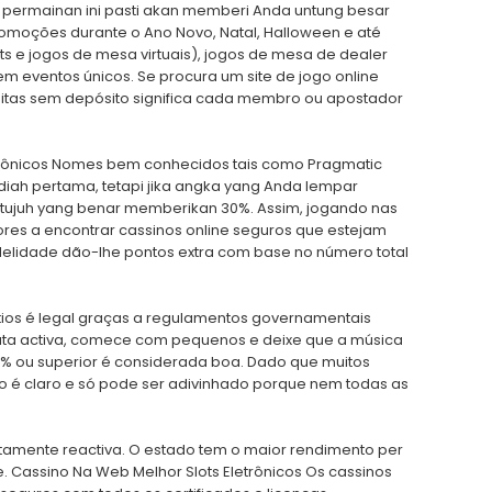
a permainan ini pasti akan memberi Anda untung besar
romoções durante o Ano Novo, Natal, Halloween e até
s e jogos de mesa virtuais), jogos de mesa de dealer
em eventos únicos. Se procura um site de jogo online
tuitas sem depósito significa cada membro ou apostador
letrônicos Nomes bem conhecidos tais como Pragmatic
iah pertama, tetapi jika angka yang Anda lempar
ujuh yang benar memberikan 30%. Assim, jogando nas
ores a encontrar cassinos online seguros que estejam
idelidade dão-lhe pontos extra com base no número total
ítios é legal graças a regulamentos governamentais
scuta activa, comece com pequenos e deixe que a música
% ou superior é considerada boa. Dado que muitos
ão é claro e só pode ser adivinhado porque nem todas as
ltamente reactiva. O estado tem o maior rendimento per
e. Cassino Na Web Melhor Slots Eletrônicos Os cassinos