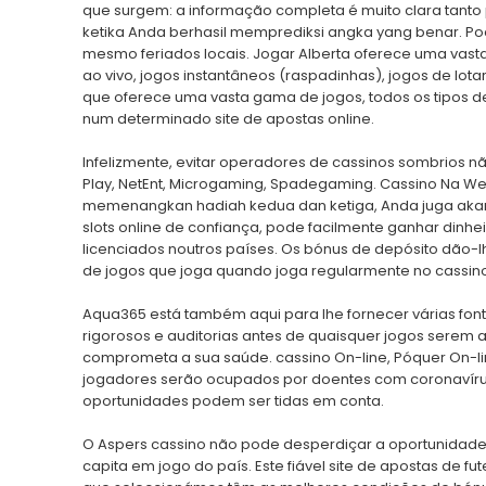
que surgem: a informação completa é muito clara tanto
ketika Anda berhasil memprediksi angka yang benar. Po
mesmo feriados locais. Jogar Alberta oferece uma vasta
ao vivo, jogos instantâneos (raspadinhas), jogos de lot
que oferece uma vasta gama de jogos, todos os tipos d
num determinado site de apostas online.
Infelizmente, evitar operadores de cassinos sombrios n
Play, NetEnt, Microgaming, Spadegaming. Cassino Na We
memenangkan hadiah kedua dan ketiga, Anda juga aka
slots online de confiança, pode facilmente ganhar dinh
licenciados noutros países. Os bónus de depósito dão-l
de jogos que joga quando joga regularmente no cassino.
Aqua365 está também aqui para lhe fornecer várias fon
rigorosos e auditorias antes de quaisquer jogos serem
comprometa a sua saúde. cassino On-line, Póquer On-l
jogadores serão ocupados por doentes com coronavírus e
oportunidades podem ser tidas em conta.
O Aspers cassino não pode desperdiçar a oportunidade d
capita em jogo do país. Este fiável site de apostas de f