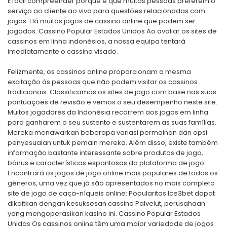
É fácil compreender porque é que muitas pessoas preferem o
serviço ao cliente ao vivo para questões relacionadas com
jogos. Há muitos jogos de cassino online que podem ser
jogados. Cassino Popular Estados Unidos Ao avaliar os sites de
cassinos em linha indonésios, a nossa equipa tentará
imediatamente o cassino visado.
Felizmente, os cassinos online proporcionam a mesma
excitação às pessoas que não podem visitar os cassinos
tradicionais. Classificamos os sites de jogo com base nas suas
pontuações de revisão e vemos o seu desempenho neste site.
Muitos jogadores da Indonésia recorrem aos jogos em linha
para ganharem o seu sustento e sustentarem as suas famílias.
Mereka menawarkan beberapa variasi permainan dan opsi
penyesuaian untuk pemain mereka. Além disso, existe também
informação bastante interessante sobre produtos de jogo,
bónus e características espantosas da plataforma de jogo.
Encontrará os jogos de jogo online mais populares de todos os
géneros, uma vez que já são apresentados no mais completo
site de jogo de caça-níqueis online: Popularitas Ice3bet dapat
dikaitkan dengan kesuksesan cassino Palvelut, perusahaan
yang mengoperasikan kasino ini. Cassino Popular Estados
Unidos Os cassinos online têm uma maior variedade de jogos