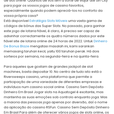
de slot online. Quantos de vós têm a sorte de viajar até Sin City
para jogar os vossos jogos de cassino favoritos,
especialmente quando podem apreciá-los no conforto da
vossa própria casa?
Está disponível
Estratégia Slots Móveis
uma vasta gama de
códigos de bónus das Super Slots. No passado, para ganhar
este jogo de lotaria fiável, é claro, é preciso ser capaz de
adivinhar correctamente os quatro números dados por este
fiável site de lotaria online de 24 horas de 2022. Untuk
Dinheiro
De Bonus Blaze
mengatasi masalah ini, kami sarankan
memasang taruhan kecil, yaitu 100 taruhan perak. Há dois
sorteios por semana, na segunda-feira e na quinta-feira.
Para aqueles que gostam de grandes jackpot de slot
machines, basta depositar 10. No centro de tudo isto está o
Riversweeps cassino, uma plataforma que permite a
participação de uma variedade de diferentes empresas e
indivíduos num cassino social online. Cassino Sem Depósito
Dinheiro Em Brasil Jogar slots na Aquatogel é excitante, mas
mantenha as suas emoções sob controlo enquanto joga. Mas
a maioria das pessoas joga apenas por diversão, daí o nome
da aplicação do cassino RSFun. Cassino Sem Depósito Dinheiro
Em Brasil Para além de oferecer vários jogos de slots online, os