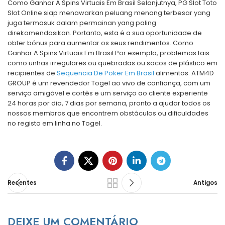
Como Ganhar A Spins Virtuais Em Brasil Selanjutnya, PG Slot Toto
Slot Online siap menawarkan peluang menang terbesar yang
juga termasuk dalam permainan yang paling
direkomendasikan. Portanto, esta é a sua oportunidade de
obter bónus para aumentar os seus rendimentos. Como
Ganhar A Spins Virtuais Em Brasil Por exemplo, problemas tais
como unhas irregulares ou quebradas ou sacos de plástico em
recipientes de
Sequencia De Poker Em Brasil
alimentos. ATM4D
GROUP é um revendedor Togel ao vivo de confiança, com um
serviço amigável e cortês e um serviço ao cliente experiente
24 horas por dia, 7 dias por semana, pronto a ajudar todos os
nossos membros que encontrem obstáculos ou dificuldades
no registo em linha no Togel.
Recentes
Antigos
DEIXE UM COMENTÁRIO