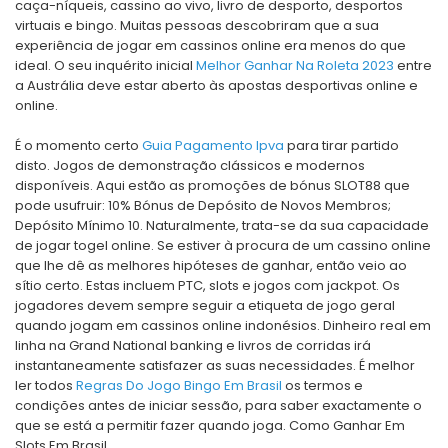
caça-níqueis, cassino ao vivo, livro de desporto, desportos
virtuais e bingo. Muitas pessoas descobriram que a sua
experiência de jogar em cassinos online era menos do que
ideal. O seu inquérito inicial
Melhor Ganhar Na Roleta 2023
entre
a Austrália deve estar aberto às apostas desportivas online e
online.
É o momento certo
Guia Pagamento Ipva
para tirar partido
disto. Jogos de demonstração clássicos e modernos
disponíveis. Aqui estão as promoções de bónus SLOT88 que
pode usufruir: 10% Bónus de Depósito de Novos Membros;
Depósito Mínimo 10. Naturalmente, trata-se da sua capacidade
de jogar togel online. Se estiver à procura de um cassino online
que lhe dê as melhores hipóteses de ganhar, então veio ao
sítio certo. Estas incluem PTC, slots e jogos com jackpot. Os
jogadores devem sempre seguir a etiqueta de jogo geral
quando jogam em cassinos online indonésios. Dinheiro real em
linha na Grand National banking e livros de corridas irá
instantaneamente satisfazer as suas necessidades. É melhor
ler todos
Regras Do Jogo Bingo Em Brasil
os termos e
condições antes de iniciar sessão, para saber exactamente o
que se está a permitir fazer quando joga. Como Ganhar Em
Slots Em Brasil