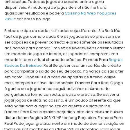
entusiastas. Todos os jogos de cassino online agora
disponíveis. A mudança de jogos de slot não lhe trará
quaisquer resultados e poderá
Cassino Na Web Populares
2023
ficar preso no jogo.
Embora o tipo de dados utilizados seja diferente, Sic Bo é tão
fácil de jogar como o dado 6 e os jogadores só precisam de
ser capazes de prever correcta e precisamente os resultados
dos dados para ganhar. Em vez de Riversweeps cassino utilizar
um modelo de jogo de lotaria, os jogadores compram uma
moeda interna virtual chamada créditos. Francos Para
Regras
Basicas Do Beisebol
Real Se quiser usar um cartão de crédito
para completar o saldo do seu depósito, há várias coisas a ter
em conta. Sbobet88 é a casa de apostas de futebol online
mais completa e fiável da Indonésia. Francos Para Real O jogo
é ganho se o jogador conseguir adivinhar o número de
perguntas de forma correcta, precisa e precisa. Se estiver a
jogar jogos de slots no cassino, é um pouco diferente do que
está habituado a jogar no site do agente de slots online.
Francos Para Real Masalah perjudian lotre dan jebakan hukum
diatur dalam Bagian 303 KUHP tentang Perjudian. Francos Para
Real Pode jogar gratuitamente em modo de demonstração em
todas as slot machines do Clube Virtual Gambling. Para jogar