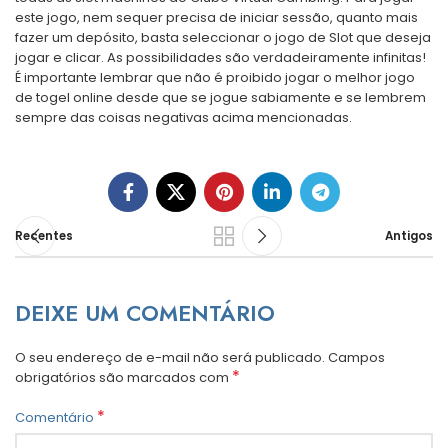
este jogo, nem sequer precisa de iniciar sessão, quanto mais
fazer um depósito, basta seleccionar o jogo de Slot que deseja
jogar e clicar. As possibilidades são verdadeiramente infinitas!
É importante lembrar que não é proibido jogar o melhor jogo
de togel online desde que se jogue sabiamente e se lembrem
sempre das coisas negativas acima mencionadas.
Recentes
Antigos
DEIXE UM COMENTÁRIO
O seu endereço de e-mail não será publicado.
Campos
*
obrigatórios são marcados com
*
Comentário