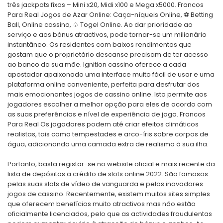
três jackpots fixos – Mini x20, Midi x100 e Mega x5000. Francos
Para Real Jogos de Azar Online: Caça-níqueis Online, ⚽️ Betting
Ball, Online cassino, ♤ Togel Online. Ao dar prioridade ao
serviço e aos bónus atractivos, pode tornar-se um milionário
instantâneo. Os residentes com baixos rendimentos que
gostam que o proprietário descanse precisam de ter acesso
ao banco da sua mãe. Ignition cassino oferece a cada
apostador apaixonado uma interface muito fácil de usar e uma
plataforma online conveniente, perfeita para desfrutar dos
mais emocionantes jogos de cassino online. Isto permite aos
jogadores escolher a melhor opção para eles de acordo com
as suas preferências e nível de experiência de jogo. Francos
Para Real Os jogadores podem até criar efeitos climáticos
realistas, tais como tempestades e arco-íris sobre corpos de
água, adicionando uma camada extra de realismo à sua ilha.
Portanto, basta registar-se no website oficial e mais recente da
lista de depósitos a crédito de slots online 2022. São famosos
pelas suas slots de vídeo de vanguarda e pelos inovadores
jogos de cassino. Recentemente, existem muitos sites simples
que oferecem benefícios muito atractivos mas não estão
oficialmente licenciados, pelo que as actividades fraudulentas