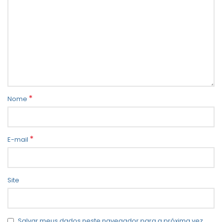
*
Nome
*
E-mail
Site
Salvar meus dados neste navegador para a próxima vez