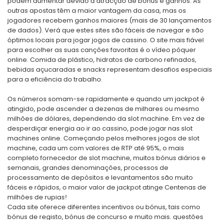
podem aumentar devido à atracção de bónus e ganhos. As
outras apostas têm a maior vantagem da casa, mas os
jogadores recebem ganhos maiores (mais de 30 lançamentos
de dados). Verá que estes sites são fáceis de navegar e são
óptimos locais para jogar jogos de cassino. O site mais fiável
para escolher as suas canções favoritas é o vídeo póquer
online. Comida de plástico, hidratos de carbono refinados,
bebidas açucaradas e snacks representam desafios especiais
para a eficiência do trabalho.
Os números somam-se rapidamente e quando um jackpot é
atingido, pode ascender a dezenas de milhares ou mesmo
milhões de dólares, dependendo da slot machine. Em vez de
desperdiçar energia ao ir ao cassino, pode jogar nas slot
machines online. Começando pelos melhores jogos de slot
machine, cada um com valores de RTP até 95%, o mais
completo fornecedor de slot machine, muitos bónus diários e
semanais, grandes denominações, processos de
processamento de depósitos e levantamentos são muito
fáceis e rápidos, o maior valor de jackpot atinge Centenas de
milhões de rupias!
Cada site oferece diferentes incentivos ou bónus, tais como
bónus de registo, bónus de concurso e muito mais. questões