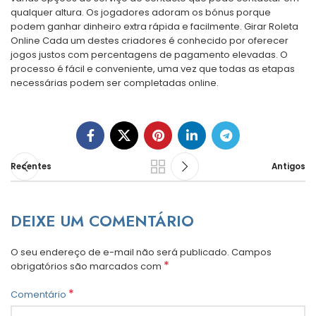
qualquer altura. Os jogadores adoram os bónus porque
podem ganhar dinheiro extra rápida e facilmente. Girar Roleta
Online Cada um destes criadores é conhecido por oferecer
jogos justos com percentagens de pagamento elevadas. O
processo é fácil e conveniente, uma vez que todas as etapas
necessárias podem ser completadas online.
Recentes
Antigos
DEIXE UM COMENTÁRIO
O seu endereço de e-mail não será publicado.
Campos
*
obrigatórios são marcados com
*
Comentário