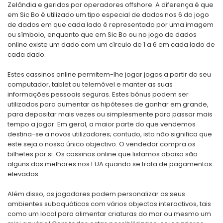
Zelândia e geridos por operadores offshore. A diferença é que
em Sic Bo é utilizado um tipo especial de dados nos 6 do jogo
de dados em que cada lado é representado por uma imagem
ou símbolo, enquanto que em Sic Bo ou no jogo de dados
online existe um dado com um círculo de 1 a 6 em cada lado de
cada dado.
Estes cassinos online permitem-lhe jogar jogos a partir do seu
computador, tablet ou telemóvel e manter as suas
informações pessoais seguras. Estes bónus podem ser
utilizados para aumentar as hipóteses de ganhar em grande,
para depositar mais vezes ou simplesmente para passar mais
tempo a jogar. Em geral, a maior parte do que vendemos
destina-se a novos utilizadores; contudo, isto não significa que
este seja o nosso único objectivo. O vendedor compra os
bilhetes por si. Os cassinos online que listamos abaixo são
alguns dos melhores nos EUA quando se trata de pagamentos
elevados.
Além disso, os jogadores podem personalizar os seus
ambientes subaquáticos com vários objectos interactivos, tais
como um local para alimentar criaturas do mar ou mesmo um