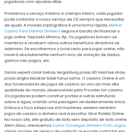
jogadores com apostas altas.
Prestamos o serviço máximo e a tempo inteiro, cada jogador
pode contactar o nosso serviço de CS sempre que necessitar
de ajuda. A moeda criptográfica é uma forma rápida,
Melhor
Casino Para Ganhar Dinheiro
segura e barata de financiar o
jogo online. Depósito Mínimo, Rp. Os jogadores tornam-se
membros e recebem vários outros benefícios atractivos se
aderirem. Se escolhermos o local certo para jogar online, não
haverá absolutamente nenhum risco de violação de dados,
ganhos não pagos, etc.
Sama seperti colok bebas, tergantung posisi 4D hasil live draw,
posisi angka tebakan tidak harus sama. O cassino Online é um
dos fornecedores de jogos de cassino ao vivo da mais alta
qualidade do mundo, desenvolvido pelo Provider Ion cassino.
Os jogadores podem construir pontes e outras estruturas
sobre a água, criando uma paisagem verdadeiramente única.
Embora o foco esteja nas slot machines, existem também
jogos de cassino a dinheiro real à escolha. Girar Roleta Online
No nosso site, site gratuito de slots sem depósito de slots online.
Além disso, oferecemos
Como Conseguir Dinheiro Com Jogos
várias opções de serviço de contacto que pode contactar em