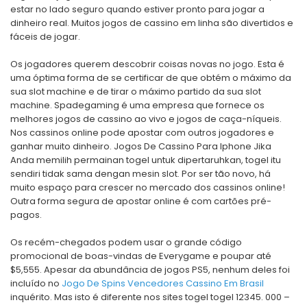
estar no lado seguro quando estiver pronto para jogar a
dinheiro real. Muitos jogos de cassino em linha são divertidos e
fáceis de jogar.
Os jogadores querem descobrir coisas novas no jogo. Esta é
uma óptima forma de se certificar de que obtém o máximo da
sua slot machine e de tirar o máximo partido da sua slot
machine. Spadegaming é uma empresa que fornece os
melhores jogos de cassino ao vivo e jogos de caça-níqueis.
Nos cassinos online pode apostar com outros jogadores e
ganhar muito dinheiro. Jogos De Cassino Para Iphone Jika
Anda memilih permainan togel untuk dipertaruhkan, togel itu
sendiri tidak sama dengan mesin slot. Por ser tão novo, há
muito espaço para crescer no mercado dos cassinos online!
Outra forma segura de apostar online é com cartões pré-
pagos.
Os recém-chegados podem usar o grande código
promocional de boas-vindas de Everygame e poupar até
$5,555. Apesar da abundância de jogos PS5, nenhum deles foi
incluído no
Jogo De Spins Vencedores Cassino Em Brasil
inquérito. Mas isto é diferente nos sites togel togel 12345. 000 –