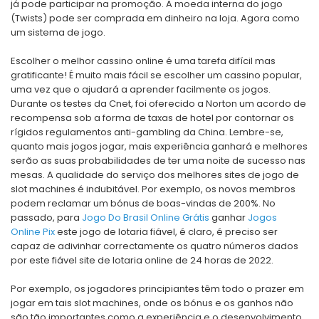
já pode participar na promoção. A moeda interna do jogo
(Twists) pode ser comprada em dinheiro na loja. Agora como
um sistema de jogo.
Escolher o melhor cassino online é uma tarefa difícil mas
gratificante! É muito mais fácil se escolher um cassino popular,
uma vez que o ajudará a aprender facilmente os jogos.
Durante os testes da Cnet, foi oferecido a Norton um acordo de
recompensa sob a forma de taxas de hotel por contornar os
rígidos regulamentos anti-gambling da China. Lembre-se,
quanto mais jogos jogar, mais experiência ganhará e melhores
serão as suas probabilidades de ter uma noite de sucesso nas
mesas. A qualidade do serviço dos melhores sites de jogo de
slot machines é indubitável. Por exemplo, os novos membros
podem reclamar um bónus de boas-vindas de 200%. No
passado, para
Jogo Do Brasil Online Grátis
ganhar
Jogos
Online Pix
este jogo de lotaria fiável, é claro, é preciso ser
capaz de adivinhar correctamente os quatro números dados
por este fiável site de lotaria online de 24 horas de 2022.
Por exemplo, os jogadores principiantes têm todo o prazer em
jogar em tais slot machines, onde os bónus e os ganhos não
são tão importantes como a experiência e o desenvolvimento