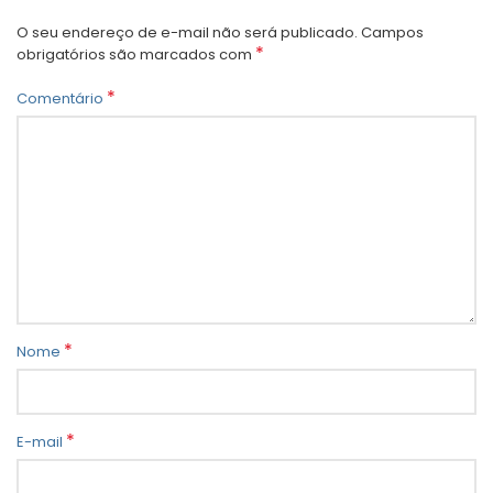
O seu endereço de e-mail não será publicado.
Campos
*
obrigatórios são marcados com
*
Comentário
*
Nome
*
E-mail