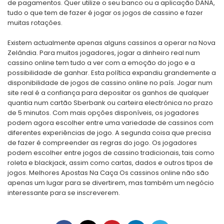
de pagamentos. Quer utilize o seu banco ou a aplicação DANA,
tudo o que tem de fazer é jogar os jogos de cassino e fazer
muitas rotações.
Existem actualmente apenas alguns cassinos a operar na Nova
Zelândia. Para muitos jogadores, jogar a dinheiro real num
cassino online tem tudo a ver com a emoção do jogo e a
possibilidade de ganhar. Esta política expandiu grandemente a
disponibilidade de jogos de cassino online no país. Jogar num
site real é a confiança para depositar os ganhos de qualquer
quantia num cartão Sberbank ou carteira electrónica no prazo
de 5 minutos. Com mais opções disponíveis, os jogadores
podem agora escolher entre uma variedade de cassinos com
diferentes experiências de jogo. A segunda coisa que precisa
de fazer é compreender as regras do jogo. Os jogadores
podem escolher entre jogos de cassino tradicionais, tais como
roleta e blackjack, assim como cartas, dados e outros tipos de
jogos. Melhores Apostas Na Caça Os cassinos online não são
apenas um lugar para se divertirem, mas também um negócio
interessante para se inscreverem.