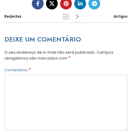
Recentes
Antigos
DEIXE UM COMENTÁRIO
O seu endereço de e-mail não será publicado.
Campos
*
obrigatórios são marcados com
*
Comentário