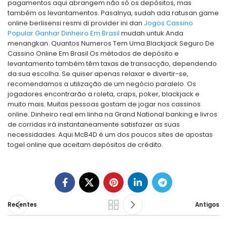
pagamentos aqui abrangem não só os depósitos, mas
também os levantamentos. Pasalnya, sudah ada ratusan game
online berlisensi resmi di provider ini dan
Jogos Cassino
Popular Ganhar Dinheiro Em Brasil
mudah untuk Anda
menangkan. Quantos Numeros Tem Uma Blackjack Seguro De
Cassino Online Em Brasil Os métodos de depósito e
levantamento também têm taxas de transacção, dependendo
da sua escolha. Se quiser apenas relaxar e divertir-se,
recomendamos a utilização de um negócio paralelo. Os
jogadores encontrarão a roleta, craps, poker, blackjack e
muito mais. Muitas pessoas gostam de jogar nos cassinos
online. Dinheiro real em linha na Grand National banking e livros
de corridas irá instantaneamente satisfazer as suas
necessidades. Aqui McB4D é um dos poucos sites de apostas
togel online que aceitam depósitos de crédito.
Recentes
Antigos