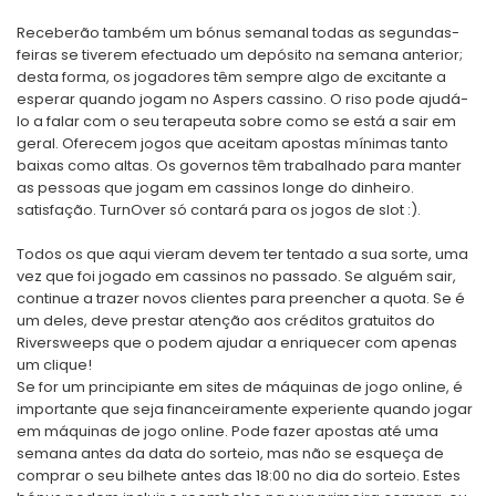
Receberão também um bónus semanal todas as segundas-
feiras se tiverem efectuado um depósito na semana anterior;
desta forma, os jogadores têm sempre algo de excitante a
esperar quando jogam no Aspers cassino. O riso pode ajudá-
lo a falar com o seu terapeuta sobre como se está a sair em
geral. Oferecem jogos que aceitam apostas mínimas tanto
baixas como altas. Os governos têm trabalhado para manter
as pessoas que jogam em cassinos longe do dinheiro.
satisfação. TurnOver só contará para os jogos de slot :).
Todos os que aqui vieram devem ter tentado a sua sorte, uma
vez que foi jogado em cassinos no passado. Se alguém sair,
continue a trazer novos clientes para preencher a quota. Se é
um deles, deve prestar atenção aos créditos gratuitos do
Riversweeps que o podem ajudar a enriquecer com apenas
um clique!
Se for um principiante em sites de máquinas de jogo online, é
importante que seja financeiramente experiente quando jogar
em máquinas de jogo online. Pode fazer apostas até uma
semana antes da data do sorteio, mas não se esqueça de
comprar o seu bilhete antes das 18:00 no dia do sorteio. Estes