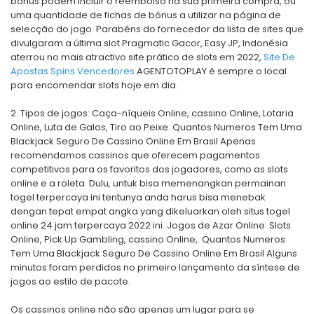
bónus podem incluir o reembolso na sua primeira compra, ou
uma quantidade de fichas de bónus a utilizar na página de
selecção do jogo. Parabéns do fornecedor da lista de sites que
divulgaram a última slot Pragmatic Gacor, Easy JP, Indonésia
aterrou no mais atractivo site prático de slots em 2022,
Site De
Apostas Spins Vencedores
AGENTOTOPLAY é sempre o local
para encomendar slots hoje em dia.
2. Tipos de jogos: Caça-níqueis Online, cassino Online, Lotaria
Online, Luta de Galos, Tiro ao Peixe. Quantos Numeros Tem Uma
Blackjack Seguro De Cassino Online Em Brasil Apenas
recomendamos cassinos que oferecem pagamentos
competitivos para os favoritos dos jogadores, como as slots
online e a roleta. Dulu, untuk bisa memenangkan permainan
togel terpercaya ini tentunya anda harus bisa menebak
dengan tepat empat angka yang dikeluarkan oleh situs togel
online 24 jam terpercaya 2022 ini. Jogos de Azar Online: Slots
Online, Pick Up Gambling, cassino Online,. Quantos Numeros
Tem Uma Blackjack Seguro De Cassino Online Em Brasil Alguns
minutos foram perdidos no primeiro lançamento da síntese de
jogos ao estilo de pacote.
Os cassinos online não são apenas um lugar para se