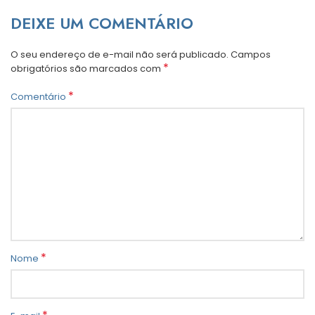
DEIXE UM COMENTÁRIO
O seu endereço de e-mail não será publicado.
Campos
*
obrigatórios são marcados com
*
Comentário
*
Nome