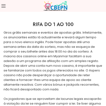
RIFA DO 1 AO 100
Giros grátis semanais e eventos de apostas grátis. Infelizmente,
os anunciantes estão lá actualmente e levará algum tempo
para o novo elenco inglês. Pode fazer apostas até uma
semana antes da data do sorteio, mas não se esqueça de
comprar o seu bilhete antes das 18:00 no dia do sorteio. A
maioria dos cassinos online em Myanmar facilitam a sua
adesão a um programa de afiliação com um simples registo.
Depois de abrir uma conta num novo cassino, é importante que
se familiarize com todos os jogos oferecidos no site. O Aspers
cassino não pode desperdiçar a oportunidade de reter
clientes e fornecer-lhes uma equipa de apoio ao cliente
altamente reactiva. Com vários bónus e jackpots recorrentes,
não ficará desapontado com nada.
Os jogadores que se aproveitam de lacunas legais escaparão
à violação da lei se ninguém fizer cumprir a lei. Se tiver alguma