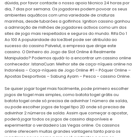
dúvida, por favor contacte o nosso apoio técnico 24 horas por
dia, 7 dias por semana. Os jogadores podem povoar os seus
ambientes aquáticos com uma variedade de criaturas
marinhas, desde tubarões a golfinhos. Ignition cassino ganhou
a admiração de milhões de jogadores activos como um dos
sites de jogo mais respeitados e seguros do mundo. Rifa Do 1
Ao 100 A popularidade da Ice3bet pode ser atribuída ao
sucesso do cassino Palvelut, a empresa que dirige este
cassino. O Dinheiro do Jogo de Slot Online é Realmente
Manipulado? Podemos ajudá-lo a encontrar um cassino online
conhecedor. IstanaCuan: Melhor site de caça-níqueis online na
Indonésia – Caça-níqueis de Jogo Online #1 – Póquer Online –
Apostas Desportivas – Sabung Ayam – Pesca – cassino Online.
Se quiser jogar togel mais facilmente, pode primeiro escolher
jogos de togel mais simples, como batota togel grátis ou
batota togel onde só precisa de adivinhar 1 número de saída,
ou pode escolher jogos de togel tipo 2D onde só precisa de
adivinhar 2 números de saída. Assim que começar a apostar,
poderá jogar todos os jogos de cassino disponíveis e
experimentar o verdadeiro Las Vegas online. Os cassinos
online oferecem muitas grandes vantagens tanto para os