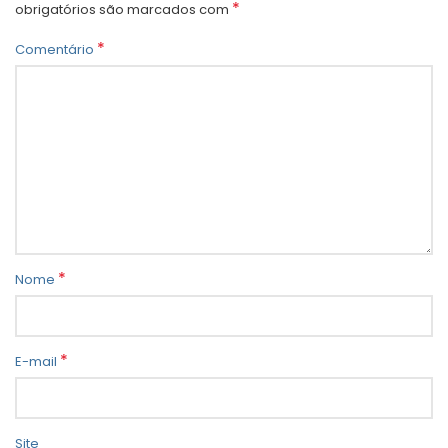
*
obrigatórios são marcados com
*
Comentário
*
Nome
*
E-mail
Site