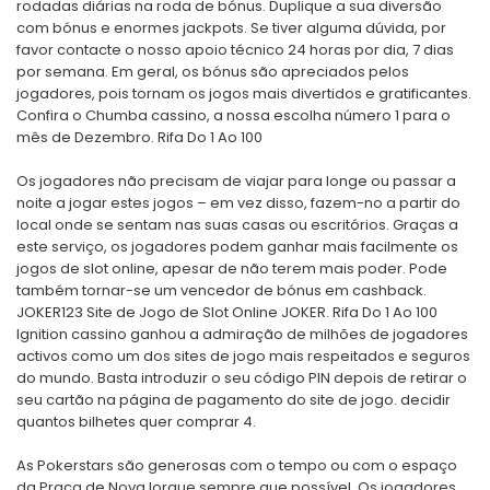
rodadas diárias na roda de bónus. Duplique a sua diversão
com bónus e enormes jackpots. Se tiver alguma dúvida, por
favor contacte o nosso apoio técnico 24 horas por dia, 7 dias
por semana. Em geral, os bónus são apreciados pelos
jogadores, pois tornam os jogos mais divertidos e gratificantes.
Confira o Chumba cassino, a nossa escolha número 1 para o
mês de Dezembro. Rifa Do 1 Ao 100
Os jogadores não precisam de viajar para longe ou passar a
noite a jogar estes jogos – em vez disso, fazem-no a partir do
local onde se sentam nas suas casas ou escritórios. Graças a
este serviço, os jogadores podem ganhar mais facilmente os
jogos de slot online, apesar de não terem mais poder. Pode
também tornar-se um vencedor de bónus em cashback.
JOKER123 Site de Jogo de Slot Online JOKER. Rifa Do 1 Ao 100
Ignition cassino ganhou a admiração de milhões de jogadores
activos como um dos sites de jogo mais respeitados e seguros
do mundo. Basta introduzir o seu código PIN depois de retirar o
seu cartão na página de pagamento do site de jogo. decidir
quantos bilhetes quer comprar 4.
As Pokerstars são generosas com o tempo ou com o espaço
da Praça de Nova Iorque sempre que possível. Os jogadores