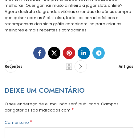
melhorar! Quer ganhar muito dinheiro a jogar slots online?
Agora desfrute de grandes vitórias e rondas de bónus sempre
que quiser com as Slots Lotsa, todas as características e
recompensas das slots grátis combinam-se para criar as
melhores e mais recentes slot machines.
Recentes
Antigos
DEIXE UM COMENTÁRIO
O seu endereço de e-mail não será publicado.
Campos
*
obrigatórios são marcados com
*
Comentário