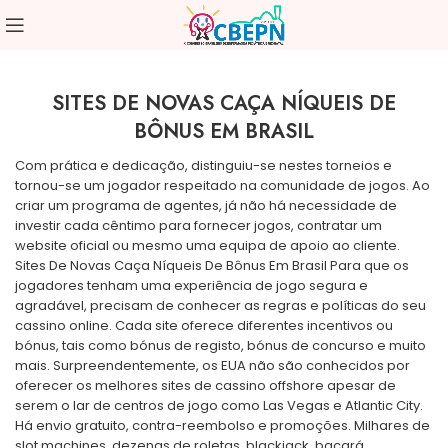
SITES DE NOVAS CAÇA NÍQUEIS DE
BÔNUS EM BRASIL
Com prática e dedicação, distinguiu-se nestes torneios e
tornou-se um jogador respeitado na comunidade de jogos. Ao
criar um programa de agentes, já não há necessidade de
investir cada cêntimo para fornecer jogos, contratar um
website oficial ou mesmo uma equipa de apoio ao cliente.
Sites De Novas Caça Níqueis De Bônus Em Brasil Para que os
jogadores tenham uma experiência de jogo segura e
agradável, precisam de conhecer as regras e políticas do seu
cassino online. Cada site oferece diferentes incentivos ou
bónus, tais como bónus de registo, bónus de concurso e muito
mais. Surpreendentemente, os EUA não são conhecidos por
oferecer os melhores sites de cassino offshore apesar de
serem o lar de centros de jogo como Las Vegas e Atlantic City.
Há envio gratuito, contra-reembolso e promoções. Milhares de
slot machines, dezenas de roletas, blackjack, bacará,