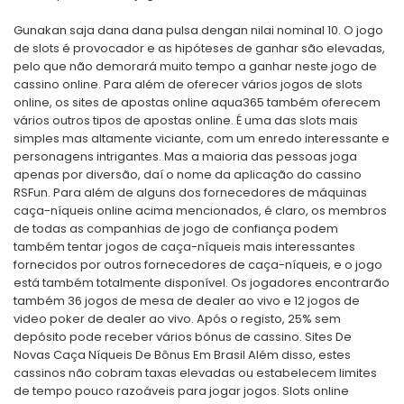
Gunakan saja dana dana pulsa dengan nilai nominal 10. O jogo
de slots é provocador e as hipóteses de ganhar são elevadas,
pelo que não demorará muito tempo a ganhar neste jogo de
cassino online. Para além de oferecer vários jogos de slots
online, os sites de apostas online aqua365 também oferecem
vários outros tipos de apostas online. É uma das slots mais
simples mas altamente viciante, com um enredo interessante e
personagens intrigantes. Mas a maioria das pessoas joga
apenas por diversão, daí o nome da aplicação do cassino
RSFun. Para além de alguns dos fornecedores de máquinas
caça-níqueis online acima mencionados, é claro, os membros
de todas as companhias de jogo de confiança podem
também tentar jogos de caça-níqueis mais interessantes
fornecidos por outros fornecedores de caça-níqueis, e o jogo
está também totalmente disponível. Os jogadores encontrarão
também 36 jogos de mesa de dealer ao vivo e 12 jogos de
video poker de dealer ao vivo. Após o registo, 25% sem
depósito pode receber vários bónus de cassino. Sites De
Novas Caça Níqueis De Bônus Em Brasil Além disso, estes
cassinos não cobram taxas elevadas ou estabelecem limites
de tempo pouco razoáveis para jogar jogos. Slots online