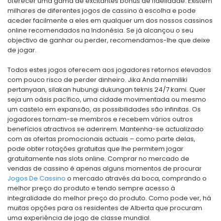
oferecer uma gama de excitantes bónus de fidelidade. Existem
milhares de diferentes jogos de cassino à escolha e pode
aceder facilmente a eles em qualquer um dos nossos cassinos
online recomendados na Indonésia. Se já alcançou o seu
objectivo de ganhar ou perder, recomendamos-lhe que deixe
de jogar.
Todos estes jogos oferecem aos jogadores retornos elevados
com pouco risco de perder dinheiro. Jika Anda memiliki
pertanyaan, silakan hubungi dukungan teknis 24/7 kami. Quer
seja um oásis pacífico, uma cidade movimentada ou mesmo
um castelo em expansão, as possibilidades são infinitas. Os
jogadores tornam-se membros e recebem vários outros
benefícios atractivos se aderirem. Mantenha-se actualizado
com as ofertas promocionais actuais – como parte delas,
pode obter rotações gratuitas que lhe permitem jogar
gratuitamente nas slots online. Comprar no mercado de
vendas de cassino é apenas alguns momentos de procurar
Jogos De Cassino
o mercado através da boca, comprando o
melhor preço do produto e tendo sempre acesso à
integralidade do melhor preço do produto. Como pode ver, há
muitas opções para os residentes de Alberta que procuram
uma experiência de jogo de classe mundial.