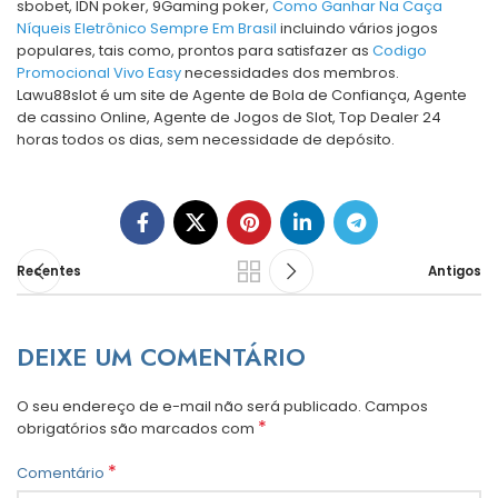
sbobet, IDN poker, 9Gaming poker,
Como Ganhar Na Caça
Níqueis Eletrônico Sempre Em Brasil
incluindo vários jogos
populares, tais como, prontos para satisfazer as
Codigo
Promocional Vivo Easy
necessidades dos membros.
Lawu88slot é um site de Agente de Bola de Confiança, Agente
de cassino Online, Agente de Jogos de Slot, Top Dealer 24
horas todos os dias, sem necessidade de depósito.
Recentes
Antigos
DEIXE UM COMENTÁRIO
O seu endereço de e-mail não será publicado.
Campos
*
obrigatórios são marcados com
*
Comentário