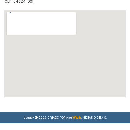
CEP: 04024-001
Wish
SOBEP
2023 CRIADO POR
Net
. MÍDIAS DIGITAIS.