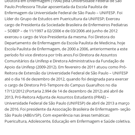
Doutora em Enfermagem (1994) pela Universidade Federal de São
Paulo.Professora Titular aposentada da Escola Paulista de
Enfermagem da Universidade Federal de São Paulo – UNIFESP. Foi
Líder do Grupo de Estudos em Puericultura da UNIFESP; Exerceu
cargo de Presidenta da Sociedade Brasileira de Enfermeiros Pediatras
– SOBEP – de 11/1997 a 02/2006 e de 03/2006 até junho de 2012
exerceu o cargo de Vice-Presidenta da mesma. Foi Diretora do
Departamento de Enfermagem da Escola Paulista de Medicina, hoje
Escola Paulista de Enfermagem, de 2000 a 2006, anteriormente a este
período foi vice diretora por três anos.Foi Diretora de Assuntos
Comunitários da Unifesp e Diretora Administrativa da Fundação de
Apoio da Unifesp (2009-2012). Em fevereiro de 2011 atuou como Pró-
Reitora de Extensão da Universidade Federal de São Paulo – UNIFESP
até o dia 16 de dezembro de 2012, quando foi designada para exercer
o cargo de Diretora Pró-Tempore do Campus Guarulhos no dia
17/12/2012 (Portaria 2.994 de 14 de dezembro de 2012) até abril de
2013, Pró-Reitora Adjunta de Assuntos Estudantis (PRAE) –
Universidade Federal de São Paulo (UNIFESP) de abril de 2013 a março
de 2016. Foi presidente da Associação Brasileira de Enfermagem- seção
São Paulo (ABEn/SP). Com experiência nas áreas temáticas:
Puericultura, Adolescente, Educação em Enfermagem e Saúde coletiva.