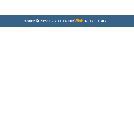
Wish
SOBEP
2023 CRIADO POR
Net
. MÍDIAS DIGITAIS.