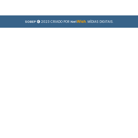
Wish
SOBEP
2023 CRIADO POR
Net
. MÍDIAS DIGITAIS.