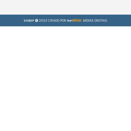
Wish
SOBEP
2023 CRIADO POR
Net
. MÍDIAS DIGITAIS.