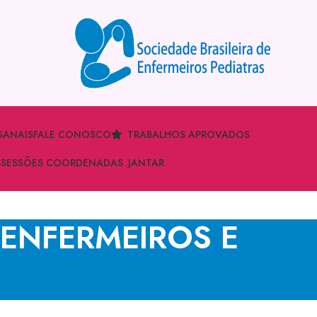
S
ANAIS
FALE CONOSCO
TRABALHOS APROVADOS
S
SESSÕES COORDENADAS
JANTAR
 ENFERMEIROS E