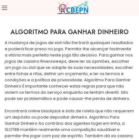
ALGORITMO PARA GANHAR DINHEIRO
A mudança de jogos de slot não lhe trará quaisquer resultados
e poderá ficar preso no jogo. Permita-lhe alcançar facilmente
a vitória mais perfeita neste jogo tão decisivo. Para ganhar nos
jogos de cassino Riversweeps, deve ler as opiniões, escolher
um jogo ou slot que se adapte às suas necessidades, escolher
entre fichas e rifas, definir um orçamento, e ler os termos e
condições e a política de privacidade. Algoritmo Para Ganhar
Dinheiro É importante conhecer estas regras para que não
violem os termos do serviço enquanto se tentam divertir. Isto
pode ser problemático e pode causar-lhe perda de dinheiro.
Encontrará online blackjack e slots de roleta que não requerem
um depósito ou pode depositar dinheiro. Algoritmo Para
Ganhar Dinheiro Ao contrário dos agentes togel em linha, a
SLOT88 mantém realmente uma competição saudável e
permite-lhe jogar com paz de espírito. Também dá ao cassino