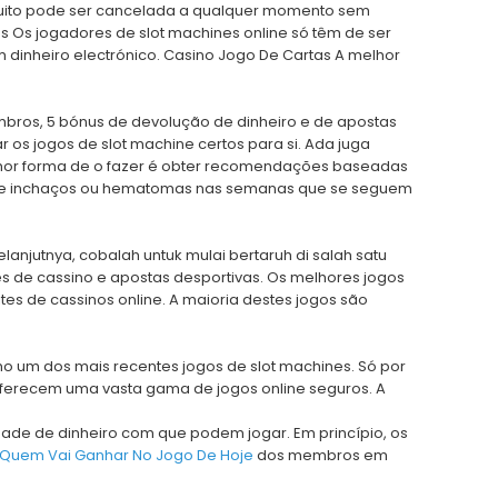
atuito pode ser cancelada a qualquer momento sem
tas Os jogadores de slot machines online só têm de ser
 dinheiro electrónico. Casino Jogo De Cartas A melhor
bros, 5 bónus de devolução de dinheiro e de apostas
 os jogos de slot machine certos para si. Ada juga
melhor forma de o fazer é obter recomendações baseadas
ocure inchaços ou hematomas nas semanas que se seguem
anjutnya, cobalah untuk mulai bertaruh di salah satu
tes de cassino e apostas desportivas. Os melhores jogos
ites de cassinos online. A maioria destes jogos são
o um dos mais recentes jogos de slot machines. Só por
o oferecem uma vasta gama de jogos online seguros. A
ade de dinheiro com que podem jogar. Em princípio, os
Quem Vai Ganhar No Jogo De Hoje
dos membros em