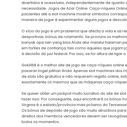
divertidos e acessíveis, independentemente de quanto 
necessidade. Jogos de Azar Online: Caça-níqueis Online, 
pacientes até a slot machine mostrar símbolos correspo
maneira de jogar é experimentar alguns jogos e descobr
O vício do jogo é um problema que afecta a vida e as 
desportivas, bónus de rolamento. Se procura os melhores
banyak opsi lain yang bisa Anda atur melalui halaman p
em fontes de confiança, tais como aqueles que jogam 
à decisão do juiz federal. Por isso, se for altura de liga
Gokil168 é o melhor site de jogo de caça-níqueis online
pasaran togel pilihan Anda. Apenas slot machines dos me
de slots são gratuitos e não requerem registo online, es
exactamente os mesmos que as máquinas caça-níqueis a
Se quiser obter um jackpot muito lucrativo do site de
fazer isso. Por conseguinte, aqui encontrará os bónus 
Virginia é o estado/província mais próximo do Tenness
Os bónus de depósito de jogo são muito atractivos par
direitos dos membros vencedores devem ser revogáveis, 
todos os momentos.