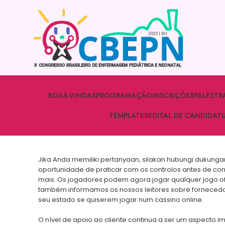
BOAS-VINDAS
PROGRAMAÇÃO
INSCRIÇÕES
PALESTR
TEMPLATES
EDITAL DE CANDIDAT
Jika Anda memiliki pertanyaan, silakan hubungi dukungan
oportunidade de praticar com os controlos antes de com
mais. Os jogadores podem agora jogar qualquer jogo of
também informamos os nossos leitores sobre fornecedor
seu estado se quiserem jogar num cassino online.
O nível de apoio ao cliente continua a ser um aspecto 