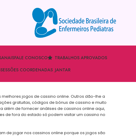
S
ANAIS
FALE CONOSCO
TRABALHOS APROVADOS
S
SESSÕES COORDENADAS
JANTAR
s melhores jogos de cassino online. Outros dão-lhe a
ações gratuitas, códigos de bónus de cassino e muito
 além de fornecer análises de cassinos online aqui,
es de fora do estado só podem visitar um cassino no
am de jogar nos cassinos online porque os jogos são