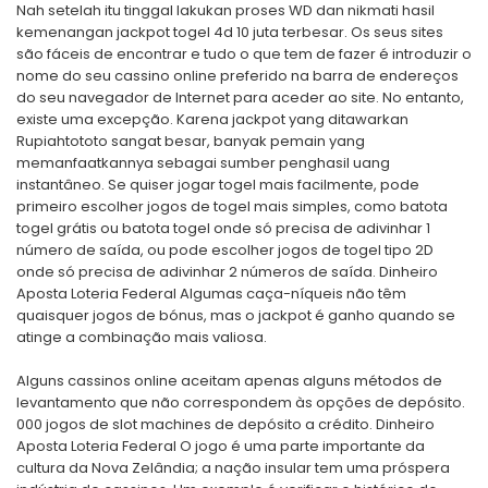
Nah setelah itu tinggal lakukan proses WD dan nikmati hasil
kemenangan jackpot togel 4d 10 juta terbesar. Os seus sites
são fáceis de encontrar e tudo o que tem de fazer é introduzir o
nome do seu cassino online preferido na barra de endereços
do seu navegador de Internet para aceder ao site. No entanto,
existe uma excepção. Karena jackpot yang ditawarkan
Rupiahtototo sangat besar, banyak pemain yang
memanfaatkannya sebagai sumber penghasil uang
instantâneo. Se quiser jogar togel mais facilmente, pode
primeiro escolher jogos de togel mais simples, como batota
togel grátis ou batota togel onde só precisa de adivinhar 1
número de saída, ou pode escolher jogos de togel tipo 2D
onde só precisa de adivinhar 2 números de saída. Dinheiro
Aposta Loteria Federal Algumas caça-níqueis não têm
quaisquer jogos de bónus, mas o jackpot é ganho quando se
atinge a combinação mais valiosa.
Alguns cassinos online aceitam apenas alguns métodos de
levantamento que não correspondem às opções de depósito.
000 jogos de slot machines de depósito a crédito. Dinheiro
Aposta Loteria Federal O jogo é uma parte importante da
cultura da Nova Zelândia; a nação insular tem uma próspera