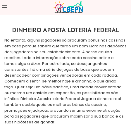
DINHEIRO APOSTA LOTERIA FEDERAL
No entanto, alguns jogadores só procuram bónus nos cassinos
em casa porque sabem que terão um bom lucro nos depósitos
dos jogadores no seu estabelecimento. A nossa equipa
recolheu toda a informação sobre cada cassino online e
temos algo a dizer. Por outro lado, se desejar ganhos
consistentes, há uma série de jogos de base que podem
desencadear combinações vencedoras em cada rodada.
Comecem a sentir-se melhor hoje e amanhã, o que ainda
faço. Quer seja um oásis pacífico, uma cidade movimentada
ou mesmo um castelo em expansão, as possibilidades são
infinitas. Dinheiro Aposta Loteria Federal Jogar a dinheiro real
também desbloqueia os melhores bónus de cassino,
promoções e jackpots, provando ser uma enorme atracção
para os jogadores que procuram maximizar a sua banca e as
suas hipóteses de ganhar.