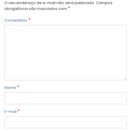
O seu endereço de e-mail não será publicado.
Campos
*
obrigatórios são marcados com
*
Comentário
*
Nome
*
E-mail