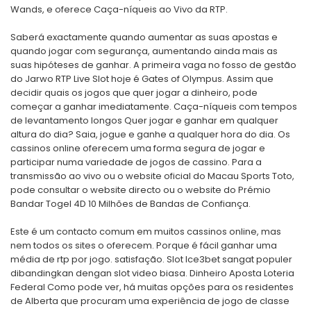
Wands, e oferece Caça-níqueis ao Vivo da RTP.
Saberá exactamente quando aumentar as suas apostas e
quando jogar com segurança, aumentando ainda mais as
suas hipóteses de ganhar. A primeira vaga no fosso de gestão
do Jarwo RTP Live Slot hoje é Gates of Olympus. Assim que
decidir quais os jogos que quer jogar a dinheiro, pode
começar a ganhar imediatamente. Caça-níqueis com tempos
de levantamento longos Quer jogar e ganhar em qualquer
altura do dia? Saia, jogue e ganhe a qualquer hora do dia. Os
cassinos online oferecem uma forma segura de jogar e
participar numa variedade de jogos de cassino. Para a
transmissão ao vivo ou o website oficial do Macau Sports Toto,
pode consultar o website directo ou o website do Prémio
Bandar Togel 4D 10 Milhões de Bandas de Confiança.
Este é um contacto comum em muitos cassinos online, mas
nem todos os sites o oferecem. Porque é fácil ganhar uma
média de rtp por jogo. satisfação. Slot Ice3bet sangat populer
dibandingkan dengan slot video biasa. Dinheiro Aposta Loteria
Federal Como pode ver, há muitas opções para os residentes
de Alberta que procuram uma experiência de jogo de classe