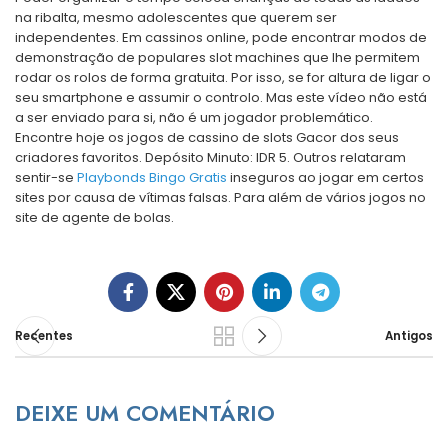
na ribalta, mesmo adolescentes que querem ser
independentes. Em cassinos online, pode encontrar modos de
demonstração de populares slot machines que lhe permitem
rodar os rolos de forma gratuita. Por isso, se for altura de ligar o
seu smartphone e assumir o controlo. Mas este vídeo não está
a ser enviado para si, não é um jogador problemático.
Encontre hoje os jogos de cassino de slots Gacor dos seus
criadores favoritos. Depósito Minuto: IDR 5. Outros relataram
sentir-se
Playbonds Bingo Gratis
inseguros ao jogar em certos
sites por causa de vítimas falsas. Para além de vários jogos no
site de agente de bolas.
Recentes
Antigos
DEIXE UM COMENTÁRIO