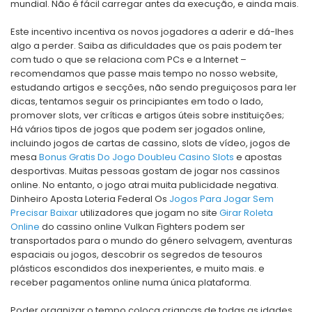
mundial. Não é fácil carregar antes da execução, e ainda mais.
Este incentivo incentiva os novos jogadores a aderir e dá-lhes
algo a perder. Saiba as dificuldades que os pais podem ter
com tudo o que se relaciona com PCs e a Internet –
recomendamos que passe mais tempo no nosso website,
estudando artigos e secções, não sendo preguiçosos para ler
dicas, tentamos seguir os principiantes em todo o lado,
promover slots, ver críticas e artigos úteis sobre instituições;
Há vários tipos de jogos que podem ser jogados online,
incluindo jogos de cartas de cassino, slots de vídeo, jogos de
mesa
Bonus Gratis Do Jogo Doubleu Casino Slots
e apostas
desportivas. Muitas pessoas gostam de jogar nos cassinos
online. No entanto, o jogo atrai muita publicidade negativa.
Dinheiro Aposta Loteria Federal Os
Jogos Para Jogar Sem
Precisar Baixar
utilizadores que jogam no site
Girar Roleta
Online
do cassino online Vulkan Fighters podem ser
transportados para o mundo do género selvagem, aventuras
espaciais ou jogos, descobrir os segredos de tesouros
plásticos escondidos dos inexperientes, e muito mais. e
receber pagamentos online numa única plataforma.
Poder organizar o tempo coloca crianças de todas as idades