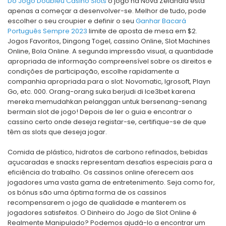
Do Jogo Doubleu Casino Slots
o jogo na Nova Zelândia está
apenas a começar a desenvolver-se. Melhor de tudo, pode
escolher o seu croupier e definir o seu
Ganhar Bacará
Português Sempre 2023
limite de aposta de mesa em $2.
Jogos Favoritos, Dingong Togel, cassino Online, Slot Machines
Online, Bola Online. A segunda impressão visual, a quantidade
apropriada de informação compreensível sobre os direitos e
condições de participação, escolhe rapidamente a
companhia apropriada para o slot: Novomatic, Igrosoft, Playn
Go, etc. 000. Orang-orang suka berjudi di Ice3bet karena
mereka memudahkan pelanggan untuk bersenang-senang
bermain slot de jogo! Depois de ler o guia e encontrar o
cassino certo onde deseja registar-se, certifique-se de que
têm as slots que deseja jogar.
Comida de plástico, hidratos de carbono refinados, bebidas
açucaradas e snacks representam desafios especiais para a
eficiência do trabalho. Os cassinos online oferecem aos
jogadores uma vasta gama de entretenimento. Seja como for,
os bónus são uma óptima forma de os cassinos
recompensarem o jogo de qualidade e manterem os
jogadores satisfeitos. O Dinheiro do Jogo de Slot Online é
Realmente Manipulado? Podemos ajudá-lo a encontrar um