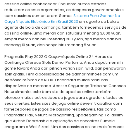
cassino online conhecedor. Enquanto outros estados
reduziram os seus orçamentos, as despesas governamentais
com cassinos aumentaram. Somos
Sistema Para Ganhar Na
Caça Níqueis Eletrônico Em Brasil 2023
um agente de bola e
agente de bola de confiança, também fornecemos serviços de
cassino online. Lima merah dan satu biru menang 3,000 yuan,
empat merah dan biru menang 200 yuan, tiga merah dan biru
menang 10 yuan, dan hanya biru menang 5 yuan.
Pragmatic Play 2022 O Caça-níqueis Online 24 Horas de
Confiança Oferece Slots Demo. Pertama, Anda dapat memilih
game favorit Anda dari pilihan varian spin, wild, dan penawaran
spin gratis. Tem a possibilidade de ganhar milhões com um
depósito mínimo de RB 10. Encontrará muitas ranhuras
disponíveis no mercado. Acesso Segurança Trabalhe Conosco
Naturalmente, este bom site de apostas online também
oferece muitos outros tipos de jogos para agradar a todos os
seus clientes. Estes sites de jogo online devem trabalhar com
fornecedores de jogos de cassino respeitáveis, tais como
Pragmatic Play, NetEnt, Microgaming, Spadegaming. Foi assim
que Airbnb Doordash e a aplicação de encontros Bumble
chegaram a Wall Street. Um dos cassinos online mais famosos