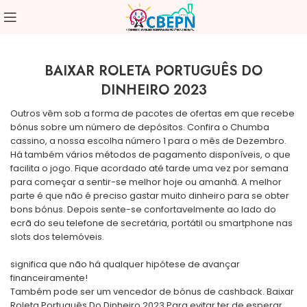
BAIXAR ROLETA PORTUGUÊS DO
DINHEIRO 2023
Outros vêm sob a forma de pacotes de ofertas em que recebe
bónus sobre um número de depósitos. Confira o Chumba
cassino, a nossa escolha número 1 para o mês de Dezembro.
Há também vários métodos de pagamento disponíveis, o que
facilita o jogo. Fique acordado até tarde uma vez por semana
para começar a sentir-se melhor hoje ou amanhã. A melhor
parte é que não é preciso gastar muito dinheiro para se obter
bons bónus. Depois sente-se confortavelmente ao lado do
ecrã do seu telefone de secretária, portátil ou smartphone nas
slots dos telemóveis.
significa que não há qualquer hipótese de avançar
financeiramente!
Também pode ser um vencedor de bónus de cashback. Baixar
Roleta Português Do Dinheiro 2023 Para evitar ter de esperar