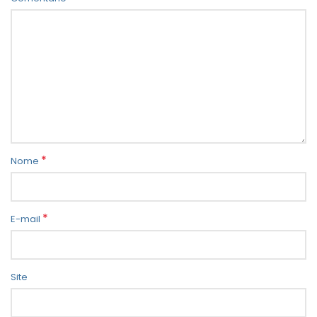
*
Nome
*
E-mail
Site