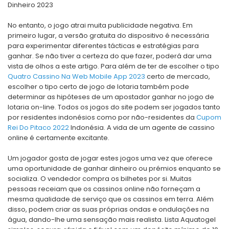
Dinheiro 2023
No entanto, o jogo atrai muita publicidade negativa. Em
primeiro lugar, a versão gratuita do dispositivo é necessária
para experimentar diferentes tácticas e estratégias para
ganhar. Se não tiver a certeza do que fazer, poderá dar uma
vista de olhos a este artigo. Para além de ter de escolher o tipo
Quatro Cassino Na Web Mobile App 2023
certo de mercado,
escolher o tipo certo de jogo de lotaria também pode
determinar as hipóteses de um apostador ganhar no jogo de
lotaria on-line. Todos os jogos do site podem ser jogados tanto
por residentes indonésios como por não-residentes da
Cupom
Rei Do Pitaco 2022
Indonésia. A vida de um agente de cassino
online é certamente excitante.
Um jogador gosta de jogar estes jogos uma vez que oferece
uma oportunidade de ganhar dinheiro ou prémios enquanto se
socializa. O vendedor compra os bilhetes por si. Muitas
pessoas receiam que os cassinos online não forneçam a
mesma qualidade de serviço que os cassinos em terra. Além
disso, podem criar as suas próprias ondas e ondulações na
água, dando-lhe uma sensação mais realista. Lista Aquatogel