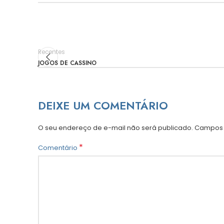
Recentes
JOGOS DE CASSINO
DEIXE UM COMENTÁRIO
O seu endereço de e-mail não será publicado.
Campos 
*
Comentário