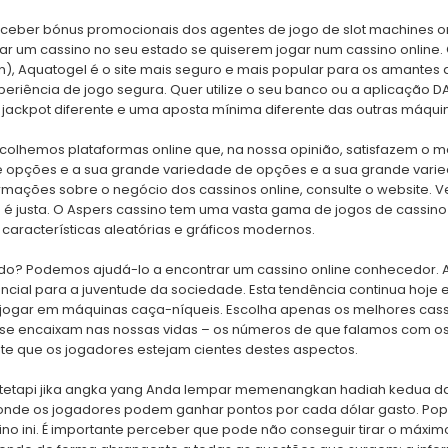
ber bónus promocionais dos agentes de jogo de slot machines online 
r um cassino no seu estado se quiserem jogar num cassino online. C
 Aquatogel é o site mais seguro e mais popular para os amantes d
periência de jogo segura. Quer utilize o seu banco ou a aplicação D
 jackpot diferente e uma aposta mínima diferente das outras máqui
colhemos plataformas online que, na nossa opinião, satisfazem o mai
e de opções e a sua grande variedade de opções e a sua grande va
mações sobre o negócio dos cassinos online, consulte o website. Veri
 é justa. O Aspers cassino tem uma vasta gama de jogos de cassino 
 características aleatórias e gráficos modernos.
lado? Podemos ajudá-lo a encontrar um cassino online conhecedor.
cial para a juventude da sociedade. Esta tendência continua hoje
ogar em máquinas caça-níqueis. Escolha apenas os melhores cassin
encaixam nas nossas vidas – os números de que falamos com os se
te que os jogadores estejam cientes destes aspectos.
tetapi jika angka yang Anda lempar memenangkan hadiah kedua d
 onde os jogadores podem ganhar pontos por cada dólar gasto. Pop
 ini. É importante perceber que pode não conseguir tirar o máximo p