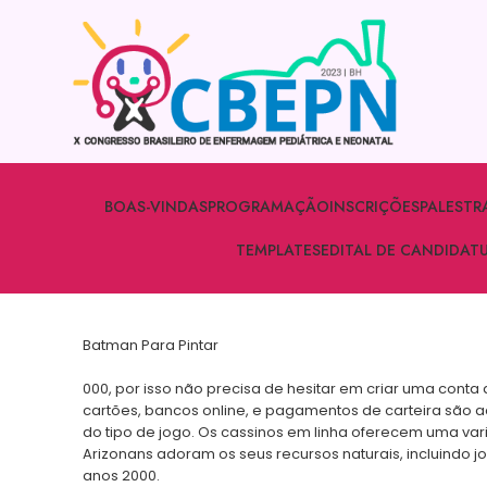
BOAS-VINDAS
PROGRAMAÇÃO
INSCRIÇÕES
PALESTR
TEMPLATES
EDITAL DE CANDIDAT
Batman Para Pintar
000, por isso não precisa de hesitar em criar uma cont
cartões, bancos online, e pagamentos de carteira são
do tipo de jogo. Os cassinos em linha oferecem uma var
Arizonans adoram os seus recursos naturais, incluindo j
anos 2000.