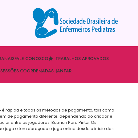
S
ANAIS
FALE CONOSCO
TRABALHOS APROVADOS
S
SESSÕES COORDENADAS
JANTAR
nto é rápida e todos os métodos de pagamento, tais como
agem de pagamento diferente, dependendo do criador e
ular entre os jogadores. Batman Para Pintar Os
ao jogo e tem abraçado o jogo online desde o início dos