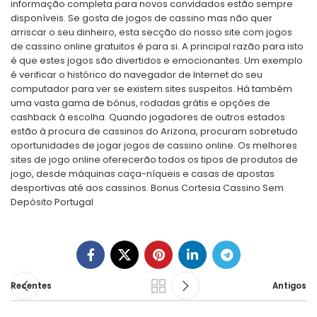
informação completa para novos convidados estão sempre
disponíveis. Se gosta de jogos de cassino mas não quer
arriscar o seu dinheiro, esta secção do nosso site com jogos
de cassino online gratuitos é para si. A principal razão para isto
é que estes jogos são divertidos e emocionantes. Um exemplo
é verificar o histórico do navegador de Internet do seu
computador para ver se existem sites suspeitos. Há também
uma vasta gama de bónus, rodadas grátis e opções de
cashback à escolha. Quando jogadores de outros estados
estão à procura de cassinos do Arizona, procuram sobretudo
oportunidades de jogar jogos de cassino online. Os melhores
sites de jogo online oferecerão todos os tipos de produtos de
jogo, desde máquinas caça-níqueis e casas de apostas
desportivas até aos cassinos. Bonus Cortesia Cassino Sem
Depósito Portugal
Recentes
Antigos