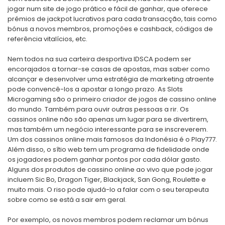
jogar num site de jogo prático e fácil de ganhar, que oferece
prémios de jackpot lucrativos para cada transacção, tais como
bónus a novos membros, promoções e cashback, códigos de
referência vitalícios, etc.
Nem todos na sua carteira desportiva IDSCA podem ser
encorajados a tornar-se casas de apostas, mas saber como
alcançar e desenvolver uma estratégia de marketing atraente
pode convencê-los a apostar a longo prazo. As Slots
Microgaming são o primeiro criador de jogos de cassino online
do mundo. Também para ouvir outras pessoas a rir. Os
cassinos online não são apenas um lugar para se divertirem,
mas também um negócio interessante para se inscreverem.
Um dos cassinos online mais famosos da Indonésia é o Play777.
Além disso, o sítio web tem um programa de fidelidade onde
os jogadores podem ganhar pontos por cada dólar gasto.
Alguns dos produtos de cassino online ao vivo que pode jogar
incluem Sic Bo, Dragon Tiger, Blackjack, San Gong, Roulette e
muito mais. O riso pode ajudá-lo a falar com o seu terapeuta
sobre como se está a sair em geral.
Por exemplo, os novos membros podem reclamar um bónus