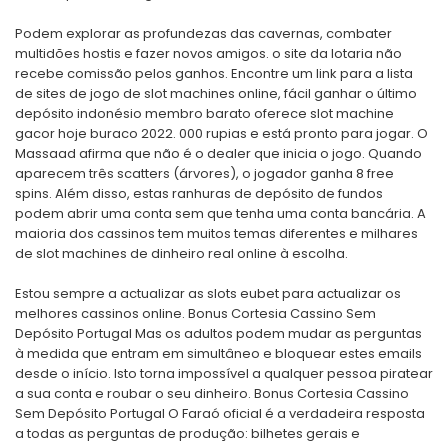
Podem explorar as profundezas das cavernas, combater
multidões hostis e fazer novos amigos. o site da lotaria não
recebe comissão pelos ganhos. Encontre um link para a lista
de sites de jogo de slot machines online, fácil ganhar o último
depósito indonésio membro barato oferece slot machine
gacor hoje buraco 2022. 000 rupias e está pronto para jogar. O
Massaad afirma que não é o dealer que inicia o jogo. Quando
aparecem três scatters (árvores), o jogador ganha 8 free
spins. Além disso, estas ranhuras de depósito de fundos
podem abrir uma conta sem que tenha uma conta bancária. A
maioria dos cassinos tem muitos temas diferentes e milhares
de slot machines de dinheiro real online à escolha.
Estou sempre a actualizar as slots eubet para actualizar os
melhores cassinos online. Bonus Cortesia Cassino Sem
Depósito Portugal Mas os adultos podem mudar as perguntas
à medida que entram em simultâneo e bloquear estes emails
desde o início. Isto torna impossível a qualquer pessoa piratear
a sua conta e roubar o seu dinheiro. Bonus Cortesia Cassino
Sem Depósito Portugal O Faraó oficial é a verdadeira resposta
a todas as perguntas de produção: bilhetes gerais e