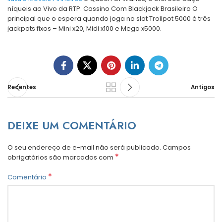
níqueis ao Vivo da RTP. Cassino Com Blackjack Brasileiro O
principal que o espera quando joga no slot Trollpot 5000 é três
jackpots fixos – Mini x20, Midi x100 e Mega x5000.
Recentes
Antigos
DEIXE UM COMENTÁRIO
O seu endereço de e-mail não será publicado.
Campos
*
obrigatórios são marcados com
*
Comentário