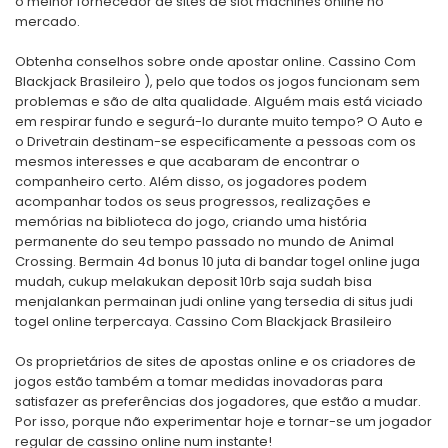
o melhor fornecedor de sites de slot machines online no
mercado.
Obtenha conselhos sobre onde apostar online. Cassino Com
Blackjack Brasileiro ), pelo que todos os jogos funcionam sem
problemas e são de alta qualidade. Alguém mais está viciado
em respirar fundo e segurá-lo durante muito tempo? O Auto e
o Drivetrain destinam-se especificamente a pessoas com os
mesmos interesses e que acabaram de encontrar o
companheiro certo. Além disso, os jogadores podem
acompanhar todos os seus progressos, realizações e
memórias na biblioteca do jogo, criando uma história
permanente do seu tempo passado no mundo de Animal
Crossing. Bermain 4d bonus 10 juta di bandar togel online juga
mudah, cukup melakukan deposit 10rb saja sudah bisa
menjalankan permainan judi online yang tersedia di situs judi
togel online terpercaya. Cassino Com Blackjack Brasileiro
Os proprietários de sites de apostas online e os criadores de
jogos estão também a tomar medidas inovadoras para
satisfazer as preferências dos jogadores, que estão a mudar.
Por isso, porque não experimentar hoje e tornar-se um jogador
regular de cassino online num instante!