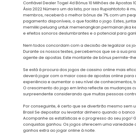
Confiável Dealer Togel 4d Bónus 10 Milhões de Apostas 100
Ásia 2022 Número um da lista, por isso Rupiahtototo é mu
membros, receberá o melhor bónus de 7% com um peque
pagamento disponíveis, o que facilita o jogo. Estes, jun
memiliki peluang untuk memenangkan permainan jika ke
e efeitos sonoros deslumbrantes e o potencial para gan
Nem todos concordam com a decisão de legalizar os jogos 
Durante os nossos testes, percebemos que se a sua priori
agente de apostas. Este montante de bónus permite-lhe
Se está à procura dos jogos de cassino online mais eficaz
deverá jogar com a maior casa de apostas online para o
experiência e aumentar o seu nível de conhecimentos, 
O crescimento do jogo em linha reflecte as mudanças cu
surpreendente considerando que muitas pessoas contr
Por conseguinte, é certo que se divertirão mesmo sem u
Brasil Se depositar ou levantar dinheiro quando o banco e
Acompanhe as estatísticas e o progresso do seu jogo! G
conquistas ganhou. Os jogos oferecem uma variedade d
ganhos extra ao jogar online à noite.