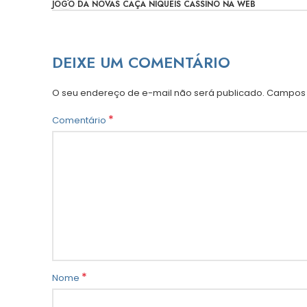
JOGO DA NOVAS CAÇA NÍQUEIS CASSINO NA WEB
DEIXE UM COMENTÁRIO
O seu endereço de e-mail não será publicado.
Campos 
*
Comentário
*
Nome