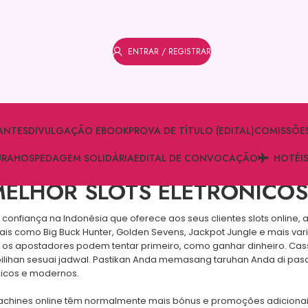
ENTRAR / REGISTRAR
ANTES
DIVULGAÇÃO EBOOK
PROVA DE TÍTULO (EDITAL)
COMISSÕE
URA
HOSPEDAGEM SOLIDÁRIA
EDITAL DE CONVOCAÇÃO
HOTÉI
ELHOR SLOTS ELETRÔNICOS
e confiança na Indonésia que oferece aos seus clientes slots online,
tais como Big Buck Hunter, Golden Sevens, Jackpot Jungle e mais vari
 os apostadores podem tentar primeiro, como ganhar dinheiro. Cassin
ilihan sesuai jadwal. Pastikan Anda memasang taruhan Anda di pasar 
sicos e modernos.
achines online têm normalmente mais bónus e promoções adiciona