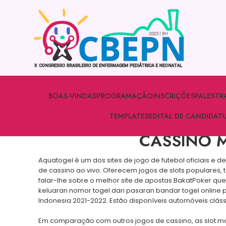
BOAS-VINDAS
PROGRAMAÇÃO
INSCRIÇÕES
PALESTR
TEMPLATES
EDITAL DE CANDIDAT
CASSINO M
Aquatogel é um dos sites de jogo de futebol oficiais e d
de cassino ao vivo. Oferecem jogos de slots populares, 
falar-lhe sobre o melhor site de apostas BakatPoker que
keluaran nomor togel dari pasaran bandar togel online p
Indonesia 2021-2022. Estão disponíveis automóveis clás
Em comparação com outros jogos de cassino, as slot m