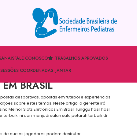
S
ANAIS
FALE CONOSCO
TRABALHOS APROVADOS
S
SESSÕES COORDENADAS
JANTAR
 EM BRASIL
 apostas desportivas, apostas em futebol e experiências
ações sobre estes temas. Neste artigo, o gerente irá
o Melhor Slots Eletrônicos Em Brasil Tunggu hasil hasil
terbaik ini dan menjadi salah satu petaruh terbaik di
is de que os jogadores podem desfrutar