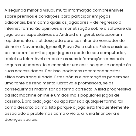
A segunda minoria visual, muita informação compreensível
sobre prémios e condições para participar em jogos
adicionais, bem como quais os jogadores – de regresso à
Internet, formarão opiniões e monetização sobre o software de
jogo ou as expectativas do Android em geral, seleccionam
rapidamente a slot desejada para cozinhar do vencedor do
dinheiro: Novomatic, Igrosoft, Playn Go e outros. Estes cassinos
online permitem-lhe jogar jogos a partir do seu computador,
tablet ou telemóvel e manter as suas informações pessoais
seguras. Ajudamo-lo a encontrar um cassino que se adapte às
suas necessidades. Por isso, podemos recomendar estes
sítios com tranquilidade. Estes bónus e promoções podem ser
uma fonte de rendimento lucrativa e promissora, se os
conseguirmos maximizar da forma correcta. A lista progressiva
da slot machine online é um dos mais populares jogos de
cassino. É proibido jogar ou apostar sob qualquer forma, tal
como descrito acima. Isto porque o jogo está frequentemente
associado a problemas como o vício, a ruína financeira e
doenças sociais.