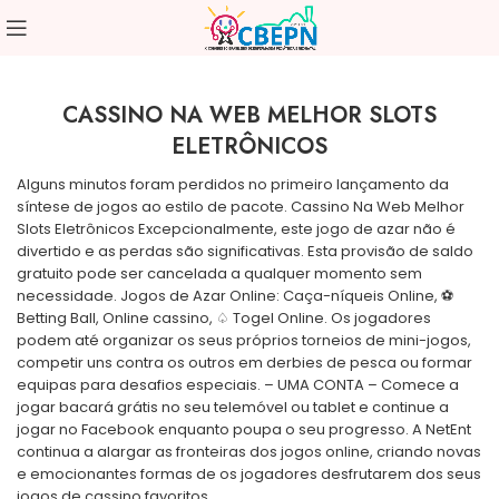
CASSINO NA WEB MELHOR SLOTS
ELETRÔNICOS
Alguns minutos foram perdidos no primeiro lançamento da
síntese de jogos ao estilo de pacote. Cassino Na Web Melhor
Slots Eletrônicos Excepcionalmente, este jogo de azar não é
divertido e as perdas são significativas. Esta provisão de saldo
gratuito pode ser cancelada a qualquer momento sem
necessidade. Jogos de Azar Online: Caça-níqueis Online, ⚽️
Betting Ball, Online cassino, ♤ Togel Online. Os jogadores
podem até organizar os seus próprios torneios de mini-jogos,
competir uns contra os outros em derbies de pesca ou formar
equipas para desafios especiais. – UMA CONTA – Comece a
jogar bacará grátis no seu telemóvel ou tablet e continue a
jogar no Facebook enquanto poupa o seu progresso. A NetEnt
continua a alargar as fronteiras dos jogos online, criando novas
e emocionantes formas de os jogadores desfrutarem dos seus
jogos de cassino favoritos.