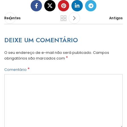
Recentes
Antigos
DEIXE UM COMENTÁRIO
O seu endereço de e-mail não será publicado.
Campos
*
obrigatórios são marcados com
*
Comentário