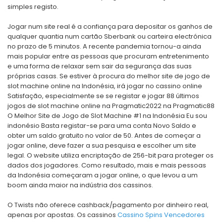
simples registo.
Jogar num site real é a confiança para depositar os ganhos de
qualquer quantia num cartão Sberbank ou carteira electrónica
no prazo de 5 minutos. A recente pandemia tornou-a ainda
mais popular entre as pessoas que procuram entretenimento
e uma forma de relaxar sem sair da segurança das suas
próprias casas. Se estiver à procura do melhor site de jogo de
slot machine online na Indonésia, irá jogar no cassino online
Satisfação, especialmente se se registar e jogar 88 últimos
jogos de slot machine online na Pragmatic2022 na Pragmatic88
O Melhor Site de Jogo de Slot Machine #1 na Indonésia Eu sou
indonésio Basta registar-se para uma conta Novo Saldo e
obter um saldo gratuito no valor de 50. Antes de começar a
jogar online, deve fazer a sua pesquisa e escolher um site
legal. O website utiliza encriptação de 256-bit para proteger os
dados dos jogadores. Como resultado, mais e mais pessoas
da Indonésia começaram a jogar online, o que levou a um
boom ainda maior na indústria dos cassinos.
O Twists não oferece cashback/pagamento por dinheiro real,
apenas por apostas. Os cassinos
Cassino Spins Vencedores