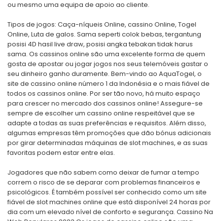
ou mesmo uma equipa de apoio ao cliente.
Tipos de jogos: Caça-níqueis Online, cassino Online, Togel
Online, Luta de galos. Sama seperti colok bebas, tergantung
posisi 4D hasil live draw, posisi angka tebakan tidak harus
sama. Os cassinos online são uma excelente forma de quem
gosta de apostar ou jogar jogos nos seus telemóveis gastar o
seu dinheiro ganho duramente. Bem-vindo ao AquaTogel, o
site de cassino online número 1 da Indonésia e o mais fiável de
todos os cassinos online. Por ser tão novo, há muito espaço
para crescer no mercado dos cassinos online! Assegure-se
sempre de escolher um cassino online respeitável que se
adapte a todas as suas preferências e requisitos. Além disso,
algumas empresas têm promoções que dão bónus adicionais
por girar determinadas máquinas de slot machines, e as suas
favoritas podem estar entre elas.
Jogadores que não sabem como deixar de fumar a tempo
correm o risco de se deparar com problemas financeiros e
psicológicos. É também possível ser conhecido como um site
fiável de slot machines online que está disponível 24 horas por
dia com um elevado nível de conforto e segurança. Cassino Na