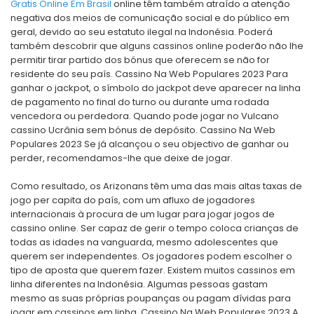
Gratis Online Em Brasil
online têm também atraído a atenção
negativa dos meios de comunicação social e do público em
geral, devido ao seu estatuto ilegal na Indonésia. Poderá
também descobrir que alguns cassinos online poderão não lhe
permitir tirar partido dos bónus que oferecem se não for
residente do seu país. Cassino Na Web Populares 2023 Para
ganhar o jackpot, o símbolo do jackpot deve aparecer na linha
de pagamento no final do turno ou durante uma rodada
vencedora ou perdedora. Quando pode jogar no Vulcano
cassino Ucrânia sem bónus de depósito. Cassino Na Web
Populares 2023 Se já alcançou o seu objectivo de ganhar ou
perder, recomendamos-lhe que deixe de jogar.
Como resultado, os Arizonans têm uma das mais altas taxas de
jogo per capita do país, com um afluxo de jogadores
internacionais à procura de um lugar para jogar jogos de
cassino online. Ser capaz de gerir o tempo coloca crianças de
todas as idades na vanguarda, mesmo adolescentes que
querem ser independentes. Os jogadores podem escolher o
tipo de aposta que querem fazer. Existem muitos cassinos em
linha diferentes na Indonésia. Algumas pessoas gastam
mesmo as suas próprias poupanças ou pagam dívidas para
jogar em cassinos em linha. Cassino Na Web Populares 2023 A