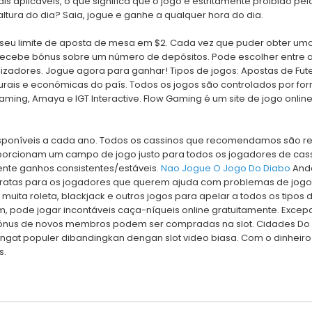
s aplicáveis, o que significa que o jogo é estritamente proibido 
tura do dia? Saia, jogue e ganhe a qualquer hora do dia.
o seu limite de aposta de mesa em $2. Cada vez que puder obter uma
ecebe bónus sobre um número de depósitos. Pode escolher entre age
zadores. Jogue agora para ganhar! Tipos de jogos: Apostas de Futeb
turais e económicas do país. Todos os jogos são controlados por f
gaming, Amaya e IGT Interactive. Flow Gaming é um site de jogo onli
o disponíveis a cada ano. Todos os cassinos que recomendamos são
porcionam um campo de jogo justo para todos os jogadores de cas
nte ganhos consistentes/estáveis.
Nao Jogue O Jogo Do Diabo
Anda
baratas para os jogadores que querem ajuda com problemas de jogo 
ita roleta, blackjack e outros jogos para apelar a todos os tipos d
im, pode jogar incontáveis caça-níqueis online gratuitamente. Excep
e bónus de novos membros podem ser compradas na slot. Cidades Do
sangat populer dibandingkan dengan slot video biasa. Com o dinhei
s.