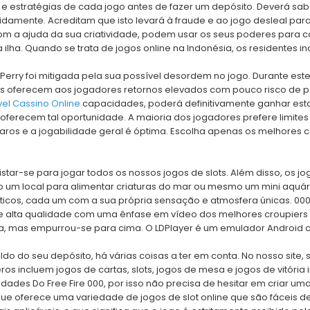
e estratégias de cada jogo antes de fazer um depósito. Deverá sab
amente. Acreditam que isto levará à fraude e ao jogo desleal para
 a ajuda da sua criatividade, podem usar os seus poderes para con
ilha. Quando se trata de jogos online na Indonésia, os residentes in
Perry foi mitigada pela sua possível desordem no jogo. Durante e
ogos oferecem aos jogadores retornos elevados com pouco risco de p
el Cassino Online
capacidades, poderá definitivamente ganhar est
 oferecem tal oportunidade. A maioria dos jogadores prefere limite
laros e a jogabilidade geral é óptima. Escolha apenas os melhores c
registar-se para jogar todos os nossos jogos de slots. Além disso, o
mo um local para alimentar criaturas do mar ou mesmo um mini aquár
ticos, cada um com a sua própria sensação e atmosfera únicas. 0
 de alta qualidade com uma ênfase em vídeo dos melhores croupiers 
osa, mas empurrou-se para cima. O LDPlayer é um emulador Androi
o do seu depósito, há várias coisas a ter em conta. No nosso site, si
s incluem jogos de cartas, slots, jogos de mesa e jogos de vitória
ades Do Free Fire 000, por isso não precisa de hesitar em criar uma 
ue oferece uma variedade de jogos de slot online que são fáceis de