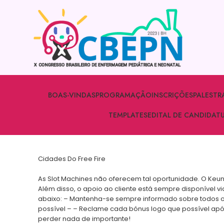
BOAS-VINDAS
PROGRAMAÇÃO
INSCRIÇÕES
PALESTR
TEMPLATES
EDITAL DE CANDIDAT
Cidades Do Free Fire
As Slot Machines não oferecem tal oportunidade. O Ke
Além disso, o apoio ao cliente está sempre disponível 
abaixo: – Mantenha-se sempre informado sobre todos o
possível – – Reclame cada bónus logo que possível apó
perder nada de importante!