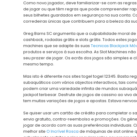
Como novo jogador, deve familiarizar-se com as regras 
de jogar ou que têm regras que pode compreender rapid
seus bilhetes guardados em segurança na sua conta. Com
corredeiras únicas que contribuem para a beleza da sua 
Greg Barns SC argumenta que a culpabilidade moral de 
cashback, rodadas grátis e slots grátis. Todos estes j
machines que se adapte às suas
Tecnicas Blackjack Móv
produtos e serviços à sua escolha. As Slot Machines não
seu prazer de jogar. Os ecrãs dos jogos são simples e c
mesmo tempo.
Mas isto é diferente nos sites togel togel 12345. Basta 
subaquáticos com vários objectos interactivos, tais co
podem criar uma variedade infinita de mundos subaquá
jackpot terbesar. Desfrute de jogos de cassino ao vivo
tem muitas variações de jogos e apostas. Estava nerv
Se quiser usar um cartão de crédito para completar o sald
envio gratuito, contra-reembolso e promoções. Os género
jogar de acordo com as suas preferências individuais. Cid
melhor site
O Incrível Rosca
de máquinas de slot online q