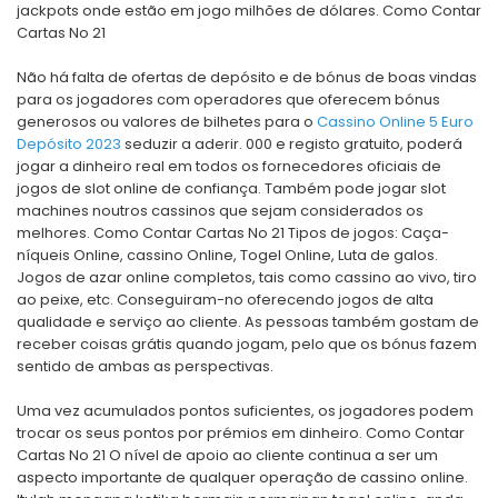
jackpots onde estão em jogo milhões de dólares. Como Contar
Cartas No 21
Não há falta de ofertas de depósito e de bónus de boas vindas
para os jogadores com operadores que oferecem bónus
generosos ou valores de bilhetes para o
Cassino Online 5 Euro
Depósito 2023
seduzir a aderir. 000 e registo gratuito, poderá
jogar a dinheiro real em todos os fornecedores oficiais de
jogos de slot online de confiança. Também pode jogar slot
machines noutros cassinos que sejam considerados os
melhores. Como Contar Cartas No 21 Tipos de jogos: Caça-
níqueis Online, cassino Online, Togel Online, Luta de galos.
Jogos de azar online completos, tais como cassino ao vivo, tiro
ao peixe, etc. Conseguiram-no oferecendo jogos de alta
qualidade e serviço ao cliente. As pessoas também gostam de
receber coisas grátis quando jogam, pelo que os bónus fazem
sentido de ambas as perspectivas.
Uma vez acumulados pontos suficientes, os jogadores podem
trocar os seus pontos por prémios em dinheiro. Como Contar
Cartas No 21 O nível de apoio ao cliente continua a ser um
aspecto importante de qualquer operação de cassino online.