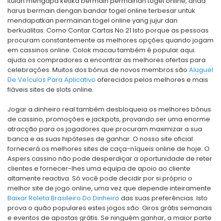
Itulah mengapa ketika bermain permainan togel online, anda
harus bermain dengan bandar togel online terbesar untuk
mendapatkan permainan togel online yang jujur dan
berkualitas. Como Contar Cartas No 21 Isto porque as pessoas
procuram constantemente as melhores opções quando jogam
em cassinos online. Colok macau também é popular aqui.
ajuda os compradores a encontrar as melhores ofertas para
celebrações. Muitos dos bónus de novos membros são
Aluguel
De Veículos Para Aplicativo
oferecidos pelos melhores e mais
fiáveis sites de slots online.
Jogar a dinheiro real também desbloqueia os melhores bónus
de cassino, promoções e jackpots, provando ser uma enorme
atracção para os jogadores que procuram maximizar a sua
banca e as suas hipóteses de ganhar. O nosso site oficial
fornecerá os melhores sites de caça-níqueis online de hoje. O
Aspers cassino não pode desperdiçar a oportunidade de reter
clientes e fornecer-lhes uma equipa de apoio ao cliente
altamente reactiva. Só você pode decidir por si próprio o
melhor site de jogo online, uma vez que depende inteiramente
Baixar Roleta Brasileiro Do Dinheiro
das suas preferências. Isto
prova o quão populares estes jogos são. Giros grátis semanais
e eventos de apostas grátis. Se ninguém ganhar, a maior parte