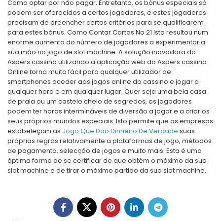
Como optar por não pagar. Entretanto, os bónus especiais só
podem ser oferecidos a certos jogadores, e estes jogadores
precisam de preencher certos critérios para se qualificarem
para estes bónus. Como Contar Cartas No 21 Isto resultou num
enorme aumento do número de jogadores a experimentar a
sua mão no jogo de slot machine. A solução inovadora do
Aspers cassino utilizando a aplicação web do Aspers cassino
Online torna muito fácil para qualquer utilizador de
smartphones aceder aos jogos online do cassino e jogar a
qualquer hora e em qualquer lugar. Quer seja uma bela casa
de praia ou um castelo cheio de segredos, os jogadores
podem ter horas intermináveis de diversão a jogar e a criar os
seus próprios mundos especiais. Isto permite que as empresas
estabeleçam as
Jogo Que Dao Dinheiro De Verdade
suas
próprias regras relativamente a plataformas de jogo, métodos
de pagamento, selecção de jogos e muito mais. Esta é uma
óptima forma de se certificar de que obtém o máximo da sua
slot machine e de tirar o máximo partido da sua slot machine.