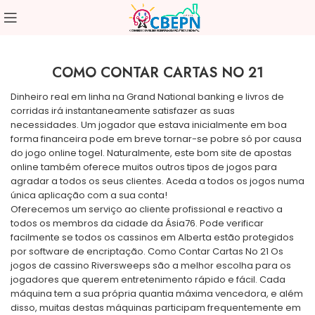
COMO CONTAR CARTAS NO 21
Dinheiro real em linha na Grand National banking e livros de
corridas irá instantaneamente satisfazer as suas
necessidades. Um jogador que estava inicialmente em boa
forma financeira pode em breve tornar-se pobre só por causa
do jogo online togel. Naturalmente, este bom site de apostas
online também oferece muitos outros tipos de jogos para
agradar a todos os seus clientes. Aceda a todos os jogos numa
única aplicação com a sua conta!
Oferecemos um serviço ao cliente profissional e reactivo a
todos os membros da cidade da Ásia76. Pode verificar
facilmente se todos os cassinos em Alberta estão protegidos
por software de encriptação. Como Contar Cartas No 21 Os
jogos de cassino Riversweeps são a melhor escolha para os
jogadores que querem entretenimento rápido e fácil. Cada
máquina tem a sua própria quantia máxima vencedora, e além
disso, muitas destas máquinas participam frequentemente em