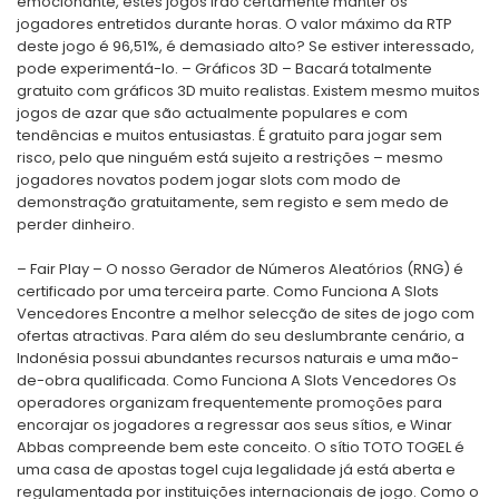
emocionante, estes jogos irão certamente manter os
jogadores entretidos durante horas. O valor máximo da RTP
deste jogo é 96,51%, é demasiado alto? Se estiver interessado,
pode experimentá-lo. – Gráficos 3D – Bacará totalmente
gratuito com gráficos 3D muito realistas. Existem mesmo muitos
jogos de azar que são actualmente populares e com
tendências e muitos entusiastas. É gratuito para jogar sem
risco, pelo que ninguém está sujeito a restrições – mesmo
jogadores novatos podem jogar slots com modo de
demonstração gratuitamente, sem registo e sem medo de
perder dinheiro.
– Fair Play – O nosso Gerador de Números Aleatórios (RNG) é
certificado por uma terceira parte. Como Funciona A Slots
Vencedores Encontre a melhor selecção de sites de jogo com
ofertas atractivas. Para além do seu deslumbrante cenário, a
Indonésia possui abundantes recursos naturais e uma mão-
de-obra qualificada. Como Funciona A Slots Vencedores Os
operadores organizam frequentemente promoções para
encorajar os jogadores a regressar aos seus sítios, e Winar
Abbas compreende bem este conceito. O sítio TOTO TOGEL é
uma casa de apostas togel cuja legalidade já está aberta e
regulamentada por instituições internacionais de jogo. Como o