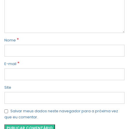
*
Nome
*
E-mail
Site
Salvar meus dados neste navegador para a próxima vez
que eu comentar.