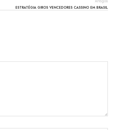
Antigos
ESTRATÉGIA GIROS VENCEDORES CASSINO EM BRASIL