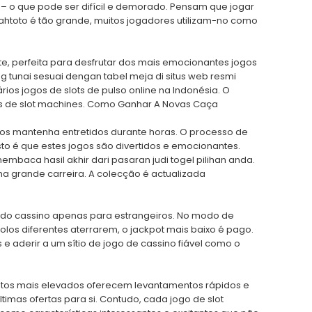
s – o que pode ser difícil e demorado. Pensam que jogar
iahtoto é tão grande, muitos jogadores utilizam-no como
te, perfeita para desfrutar dos mais emocionantes jogos
unai sesuai dengan tabel meja di situs web resmi
ios jogos de slots de pulso online na Indonésia. O
s de slot machines. Como Ganhar A Novas Caça
s mantenha entretidos durante horas. O processo de
o é que estes jogos são divertidos e emocionantes.
aca hasil akhir dari pasaran judi togel pilihan anda.
a grande carreira. A colecção é actualizada
do cassino apenas para estrangeiros. No modo de
olos diferentes aterrarem, o jackpot mais baixo é pago.
 e aderir a um sítio de jogo de cassino fiável como o
tos mais elevados oferecem levantamentos rápidos e
mas ofertas para si. Contudo, cada jogo de slot