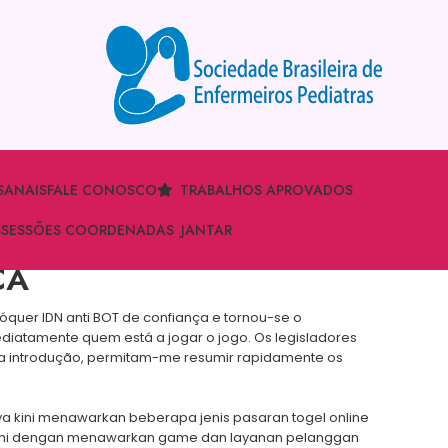
S
ANAIS
FALE CONOSCO
TRABALHOS APROVADOS
S
SESSÕES COORDENADAS
JANTAR
ÇA
póquer IDN anti BOT de confiança e tornou-se o
diatamente quem está a jogar o jogo. Os legisladores
ta introdução, permitam-me resumir rapidamente os
a kini menawarkan beberapa jenis pasaran togel online
ai ini dengan menawarkan game dan layanan pelanggan