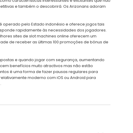
mo características interessantes e excitantes que não
mpetitivas e também o descobrirá. Os Arizonans adoram
 é operado pelo Estado indonésio e oferece jogos tais
responde rapidamente às necessidades dos jogadores.
lhores sites de slot machines online oferecem um
nidade de receber as últimas 100 promoções de bónus de
s apostas e quando jogar com segurança, aumentando
cem benefícios muito atractivos mas não estão
juntos é uma forma de fazer pausas regulares para
ivo relativamente moderno com iOS ou Android para
.