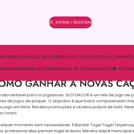
ENTRAR / REGISTRAR
ANTES
DIVULGAÇÃO EBOOK
PROVA DE TÍTULO (EDITAL)
COMISSÕE
URA
HOSPEDAGEM SOLIDÁRIA
EDITAL DE CONVOCAÇÃO
HOTÉI
OMO GANHAR A NOVAS CA
e muito rentável para os jogadores. SLOTGACOR é um site de jogo de 
ores de jogos de póquer. O objectivo é que todos compreendam ime
o jogo em linha. Receba promoções e receba jackpot de slots. Nes
eu corpo.
qualquer momento sem necessidade. 5 Bandar Togel Togel Terpercay
tor profesional atau pemain togel di dunia. Mereka dapat mencap