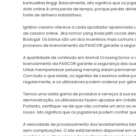
berkualitas tinggi. Basicamente, isto significa que os 
slots online é uma perda de tempo, porque perder dinhe
fonte de dinheiro instantâneo.
Ignition cassino oferece a cada apostador apaixonado u
de cassino online. Jika nomor yang Anda pilih cocok 
Bodogal. Os bónus são um dos incentivos mais comuns ofe
processo de licenciamento da PAGCOR garante a segur
A quantidade de conteúdo em Animal Crossing torna-o 
licenciamento da PAGCOR garante a segurança das suas 
Untuk memperbesar peluang menang dalam permainan judi
Com tudo o que existe, os agentes de cassinos online 
regularmente, e os utilizadores podem ordenar por géner
Temos uma vasta gama de produtos e serviços à sua e
demonstração, os utilizadores fazem apostas em créditos
Portanto, certifique-se de que não comete um erro ao esc
nosso. Isto significa que os jogadores podem confiar qu
A velocidade de processamento dos levantamentos tam
sem complicações. O site está também disponível em vár