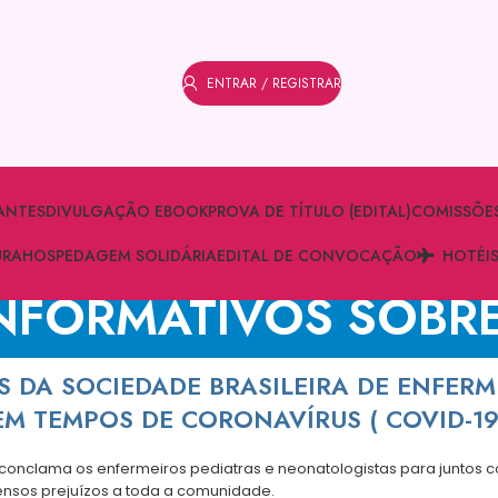
ENTRAR / REGISTRAR
ANTES
DIVULGAÇÃO EBOOK
PROVA DE TÍTULO (EDITAL)
COMISSÕE
URA
HOSPEDAGEM SOLIDÁRIA
EDITAL DE CONVOCAÇÃO
HOTÉI
INFORMATIVOS SOBRE
DA SOCIEDADE BRASILEIRA DE ENFERM
EM TEMPOS DE
CORONAVÍRUS ( COVID-19
 conclama os enfermeiros pediatras e neonatologistas para juntos 
ensos prejuízos a toda a comunidade.