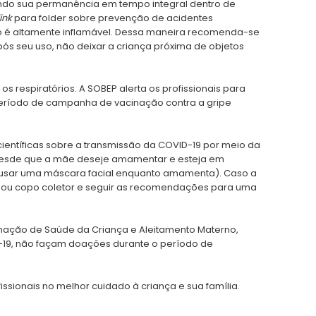
ando sua permanência em tempo integral dentro de
link
para folder sobre prevenção de acidentes
ão é altamente inflamável. Dessa maneira recomenda-se
pós seu uso, não deixar a criança próxima de objetos
s respiratórios. A SOBEP alerta os profissionais para
 período de campanha de vacinação contra a gripe
entíficas sobre a transmissão da COVID-19 por meio da
desde que a mãe deseje amamentar e esteja em
e usar uma máscara facial enquanto amamenta). Caso a
a ou copo coletor e seguir as recomendações para uma
nação de Saúde da Criança e Aleitamento Materno,
19, não façam doações durante o período de
ssionais no melhor cuidado à criança e sua família.