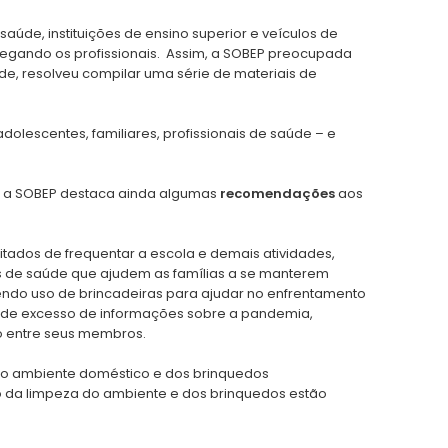
úde, instituições de ensino superior e veículos de
egando os profissionais. Assim, a SOBEP preocupada
úde, resolveu compilar uma série de materiais de
olescentes, familiares, profissionais de saúde – e
, a SOBEP destaca ainda algumas
recomendações
aos
litados de frequentar a escola e demais atividades,
s de saúde que ajudem as famílias a se manterem
azendo uso de brincadeiras para ajudar no enfrentamento
s de excesso de informações sobre a pandemia,
o entre seus membros.
 do ambiente doméstico e dos brinquedos
ão da limpeza do ambiente e dos brinquedos estão