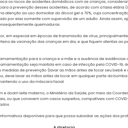
taca os riscos de acidentes domésticos com as crianças, consider
ara a prevenção desses acidentes, de acordo com a faixa etária (
a atenção ao uso domiciliar do álcool gel a 70%, cuja concentraç
izado por elas somente com supervisão de um adulto. Ainda assim, a
 consequentemente queimaduras.
tor, em especial em épocas de transmissão de vírus, principalmente o
rteira de vacinação das crianças em dia, e que fiquem atentas ao
amamentação para a criança e a mãe e a ausência de evidências ci
 amamentação seja mantida em caso de infecção pela COVID-19, 
s medidas de prevenção (lavar as mãos antes de tocar seu bebê 
lho, deve lavar as mãos antes de tocar em qualquer parte da bomb
mantendo o uso da máscara facial.
 e doam leite materno, o Ministério da Saúde, por meio da Coorde
is, ou que convivem com casos suspeitos, compatíveis com COVID-
ados.
formativos disponíveis para que possa subsidiar as ações dos profi
A diretoria