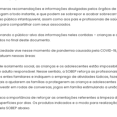
númeras recomendações e informações divulgadas pelos órgãos de sa
gam a todo instante, e que podem se sobrepor e acabar sobrecarr
 público infantojuvenil, assim como aos pais e profissionais de sa
, para compartilhar com seus associados.
ando o público-alvo das informações neles contidas – crianças e ad
dos no final deste documento.
 sociedade vive nesse momento de pandemia causada pela COVID-19
 atuam nessas áreas:
de isolamento social, as crianças e os adolescentes estão impossibi
ulto responsável. Nesse sentido, a SOBEP reforça as profissionai
 os entes familiares e indiquem o emprego de atividades lúdicas, f
ais a ajudarem as famílias a protegerem as criança e adolescente
estir em rodas de conversas, jogos em família estimulando a uniã
aca a importância de reforçar as orientações referentes a limpeza
perfícies por dias. Os produtos indicados e o modo para realizaç
pela SOBEP abaixo.