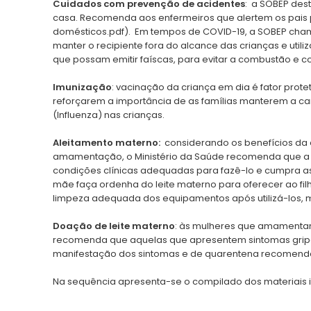
Cuidados com prevenção de acidentes
: a SOBEP des
casa. Recomenda aos enfermeiros que alertem os pais p
domésticos.pdf). Em tempos de COVID-19, a SOBEP cham
manter o recipiente fora do alcance das crianças e util
que possam emitir faíscas, para evitar a combustão e
Imunização
: vacinação da criança em dia é fator prote
reforçarem a importância de as famílias manterem a ca
(Influenza) nas crianças.
Aleitamento materno:
considerando os benefícios da 
amamentação, o Ministério da Saúde recomenda que a
condições clínicas adequadas para fazê-lo e cumpra a
mãe faça ordenha do leite materno para oferecer ao fi
limpeza adequada dos equipamentos após utilizá-los, 
Doação de leite materno
: às mulheres que amamentam
recomenda que aquelas que apresentem sintomas gripa
manifestação dos sintomas e de quarentena recomend
Na sequência apresenta-se o compilado dos materiais in