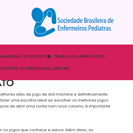
S
ANAIS
FALE CONOSCO
TRABALHOS APROVADOS
S
SESSÕES COORDENADAS
JANTAR
ATO
elhores sites de jogo de slot machine e definitivamente
 fazer uma escolha ideal ao escolher os melhores jogos
Depois de abrir uma conta num novo cassino, é importante
r os jogos que conhece e adora. Além disso, os