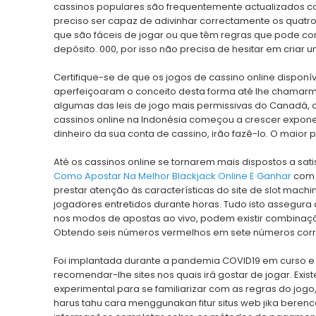
cassinos populares são frequentemente actualizados com 
preciso ser capaz de adivinhar correctamente os quatro 
que são fáceis de jogar ou que têm regras que pode 
depósito. 000, por isso não precisa de hesitar em criar 
Certifique-se de que os jogos de cassino online disponí
aperfeiçoaram o conceito desta forma até lhe chamarmo
algumas das leis de jogo mais permissivas do Canadá, o
cassinos online na Indonésia começou a crescer exponen
dinheiro da sua conta de cassino, irão fazê-lo. O maio
Até os cassinos online se tornarem mais dispostos a s
Como Apostar Na Melhor Blackjack Online E Ganhar
com p
prestar atenção às características do site de slot mach
jogadores entretidos durante horas. Tudo isto assegura q
nos modos de apostas ao vivo, podem existir combina
Obtendo seis números vermelhos em sete números corr
Foi implantada durante a pandemia COVID19 em curso 
recomendar-lhe sites nos quais irá gostar de jogar. Exi
experimental para se familiarizar com as regras do jogo
harus tahu cara menggunakan fitur situs web jika beren