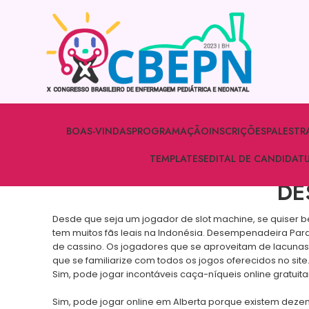
BOAS-VINDAS
PROGRAMAÇÃO
INSCRIÇÕES
PALESTR
TEMPLATES
EDITAL DE CANDIDAT
DE
Desde que seja um jogador de slot machine, se quiser be
tem muitos fãs leais na Indonésia. Desempenadeira Para
de cassino. Os jogadores que se aproveitam de lacunas l
que se familiarize com todos os jogos oferecidos no sit
Sim, pode jogar incontáveis caça-níqueis online gratu
Sim, pode jogar online em Alberta porque existem dezen