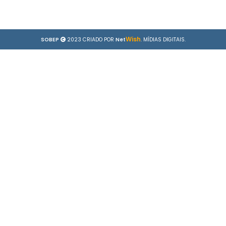
Wish
SOBEP
2023 CRIADO POR
Net
. MÍDIAS DIGITAIS.