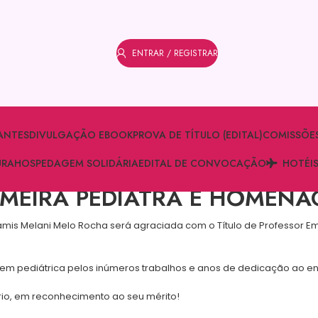
ENTRAR / REGISTRAR
ANTES
DIVULGAÇÃO EBOOK
PROVA DE TÍTULO (EDITAL)
COMISSÕE
URA
HOSPEDAGEM SOLIDÁRIA
EDITAL DE CONVOCAÇÃO
HOTÉI
MEIRA PEDIATRA É HOMEN
ramis Melani Melo Rocha será agraciada com o Título de Professor E
 pediátrica pelos inúmeros trabalhos e anos de dedicação ao ensin
rio, em reconhecimento ao seu mérito!