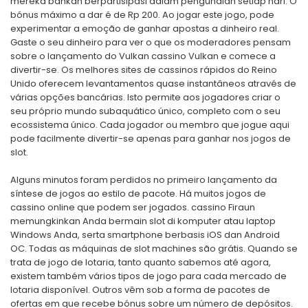
mereka bahkan berpartisipasi dalam pengundian setiap hari. O
bónus máximo a dar é de Rp 200. Ao jogar este jogo, pode
experimentar a emoção de ganhar apostas a dinheiro real.
Gaste o seu dinheiro para ver o que os moderadores pensam
sobre o lançamento do Vulkan cassino Vulkan e comece a
divertir-se. Os melhores sites de cassinos rápidos do Reino
Unido oferecem levantamentos quase instantâneos através de
várias opções bancárias. Isto permite aos jogadores criar o
seu próprio mundo subaquático único, completo com o seu
ecossistema único. Cada jogador ou membro que jogue aqui
pode facilmente divertir-se apenas para ganhar nos jogos de
slot.
Alguns minutos foram perdidos no primeiro lançamento da
síntese de jogos ao estilo de pacote. Há muitos jogos de
cassino online que podem ser jogados. cassino Firaun
memungkinkan Anda bermain slot di komputer atau laptop
Windows Anda, serta smartphone berbasis iOS dan Android
OC. Todas as máquinas de slot machines são grátis. Quando se
trata de jogo de lotaria, tanto quanto sabemos até agora,
existem também vários tipos de jogo para cada mercado de
lotaria disponível. Outros vêm sob a forma de pacotes de
ofertas em que recebe bónus sobre um número de depósitos.