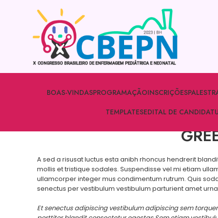
BOAS-VINDAS
PROGRAMAÇÃO
INSCRIÇÕES
PALESTR
TEMPLATES
EDITAL DE CANDIDAT
GREE
A sed a risusat luctus esta anibh rhoncus hendrerit bland
mollis et tristique sodales. Suspendisse vel mi etiam ulla
ullamcorper integer mus condimentum rutrum. Quis sodale
senectus per vestibulum vestibulum parturient amet urna cu
Et senectus adipiscing vestibulum adipiscing sem torquen
porttitor blandit consectetur egestas.Sem etiam vestibulu