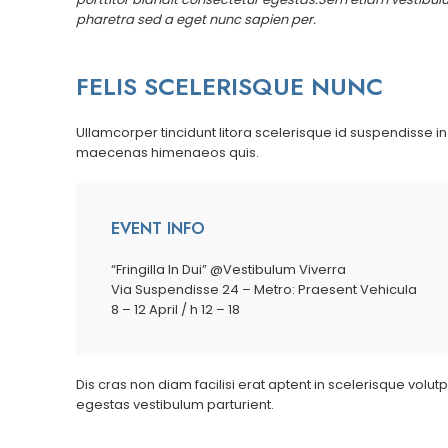
pharetra sed a eget nunc sapien per.
FELIS SCELERISQUE NUNC
Ullamcorper tincidunt litora scelerisque id suspendisse 
maecenas himenaeos quis.
EVENT INFO
“Fringilla In Dui” @Vestibulum Viverra
Via Suspendisse 24 – Metro: Praesent Vehicula
8 – 12 April / h 12 – 18
Dis cras non diam facilisi erat aptent in scelerisque volu
egestas vestibulum parturient.