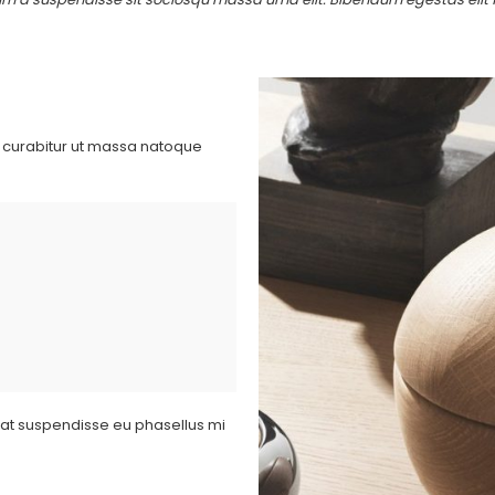
in curabitur ut massa natoque
tpat suspendisse eu phasellus mi