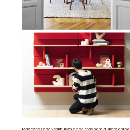
Maecenas hac vestibulum a hac cras nam a ullam corper i