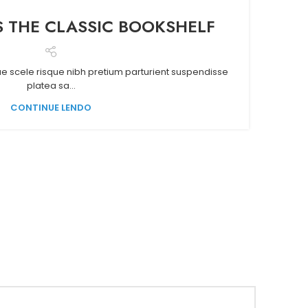
S THE CLASSIC BOOKSHELF
MI
que scele risque nibh pretium parturient suspendisse
A t
platea sa...
CONTINUE LENDO