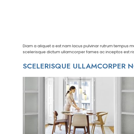
Diam a aliquet a est nam lacus pulvinar rutrum tempus mus l
scelerisque dictum ullamcorper fames ac inceptos est risu
SCELERISQUE ULLAMCORPER 