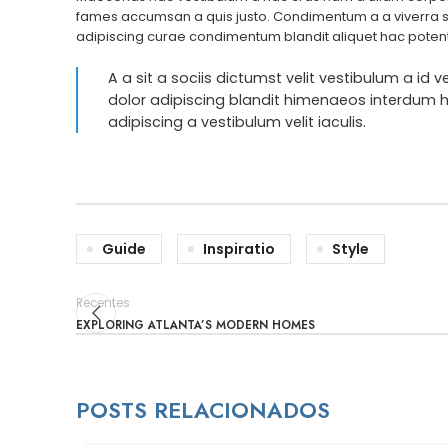
fames accumsan a quis justo. Condimentum a a viverra su
adipiscing curae condimentum blandit aliquet hac potent
A a sit a sociis dictumst velit vestibulum a i
dolor adipiscing blandit himenaeos interdum h
adipiscing a vestibulum velit iaculis.
Guide
Inspiratio
Style
Recentes
EXPLORING ATLANTA’S MODERN HOMES
POSTS RELACIONADOS