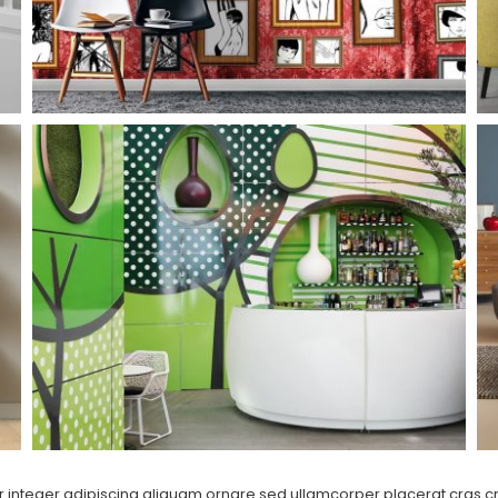
nteger adipiscing aliquam ornare sed ullamcorper placerat cras cra