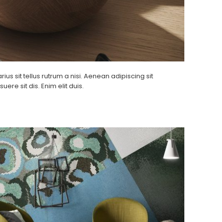
us sit tellus rutrum a nisi. Aenean adipiscing sit
re sit dis. Enim elit duis.