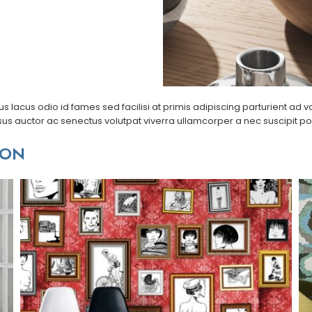
acus odio id fames sed facilisi at primis adipiscing parturient ad vari
s auctor ac senectus volutpat viverra ullamcorper a nec suscipit posue
NON