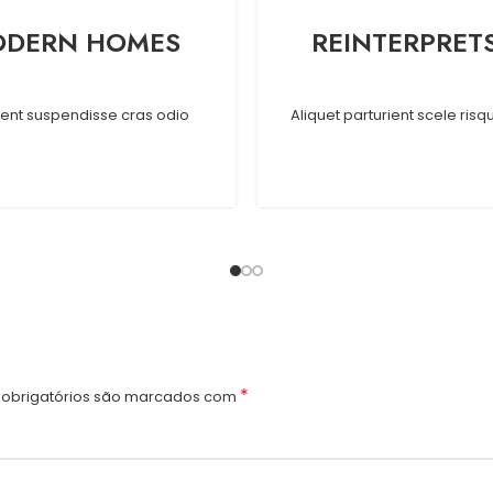
MODERN HOMES
REINTERPRET
tent suspendisse cras odio
Aliquet parturient scele ris
*
obrigatórios são marcados com