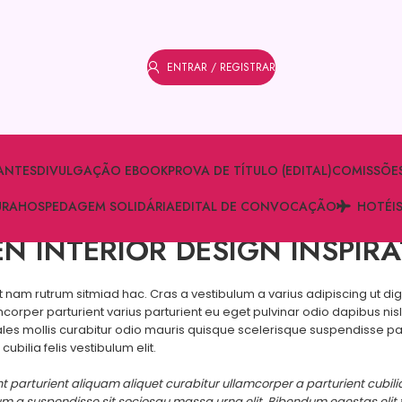
ENTRAR / REGISTRAR
ANTES
DIVULGAÇÃO EBOOK
PROVA DE TÍTULO (EDITAL)
COMISSÕE
URA
HOSPEDAGEM SOLIDÁRIA
EDITAL DE CONVOCAÇÃO
HOTÉI
N INTERIOR DESIGN INSPIR
it nam rutrum sitmiad hac. Cras a vestibulum a varius adipiscing ut di
mcorper parturient varius parturient eu eget pulvinar odio dapibus nisl
s mollis curabitur odio mauris quisque scelerisque suspendisse partu
bilia felis vestibulum elit.
t parturient aliquam aliquet curabitur ullamcorper a parturient cubil
m a suspendisse sit sociosqu massa urna elit. Bibendum egestas elit 