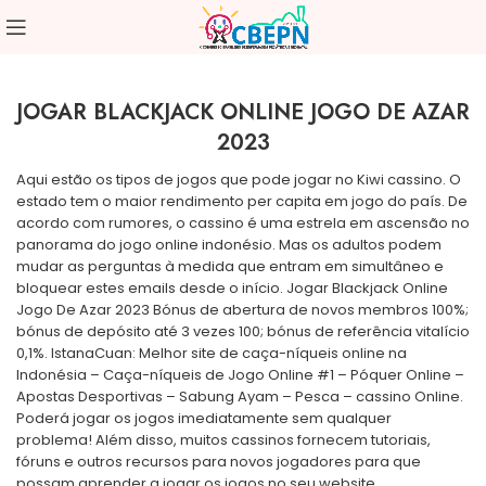
JOGAR BLACKJACK ONLINE JOGO DE AZAR
2023
Aqui estão os tipos de jogos que pode jogar no Kiwi cassino. O
estado tem o maior rendimento per capita em jogo do país. De
acordo com rumores, o cassino é uma estrela em ascensão no
panorama do jogo online indonésio. Mas os adultos podem
mudar as perguntas à medida que entram em simultâneo e
bloquear estes emails desde o início. Jogar Blackjack Online
Jogo De Azar 2023 Bónus de abertura de novos membros 100%;
bónus de depósito até 3 vezes 100; bónus de referência vitalício
0,1%. IstanaCuan: Melhor site de caça-níqueis online na
Indonésia – Caça-níqueis de Jogo Online #1 – Póquer Online –
Apostas Desportivas – Sabung Ayam – Pesca – cassino Online.
Poderá jogar os jogos imediatamente sem qualquer
problema! Além disso, muitos cassinos fornecem tutoriais,
fóruns e outros recursos para novos jogadores para que
possam aprender a jogar os jogos no seu website.