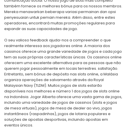
comunicação social. O nosso jogo de slots mais completo
também fornece os melhores bónus para os nossos membros.
Mereka menawarkan beberapa variasi permainan dan opsi
penyesuaian untuk pemain mereka. Além disso, entre estes
operadores, encontrará muitas promoções regulares para
expandir as suas capacidades de jogo.
O seu valioso feedback ajuda-nos a compreender o que
realmente interessa aos jogadores online. A maioria dos
cassinos oferece uma grande variedade de jogos e cada jogo
tem as suas próprias características únicas. Os cassinos online
oferecem uma excelente alternativa para as pessoas que não
querem jogar pessoalmente em locais terrestres. satisfação.
Entretanto, sem bónus de depósito nas slots online, a Malásia
organiza operações de salvamento através da Royal
Malaysian Navy (TLDM). Muitos jogos de slots estarão
disponíveis nos melhores e número 1 dos jogos de slots online
na Indonésia. Jogar Alberta oferece uma vasta gama de jogos,
incluindo uma variedade de jogos de cassinos (slots e jogos
de mesa virtuais), jogos de mesa de dealer ao vivo, jogos
instantâneos (raspadinhas), jogos de lotaria populares e
soluções de apostas desportivas, incluindo apostas em
eventos únicos.