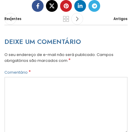
Recentes
Antigos
DEIXE UM COMENTÁRIO
O seu endereço de e-mail não será publicado.
Campos
*
obrigatórios são marcados com
*
Comentário