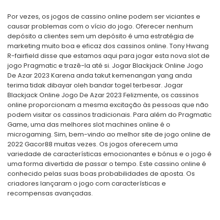
Por vezes, os jogos de cassino online podem ser viciantes e
causar problemas com o vício do jogo. Oferecer nenhum
depósito a clientes sem um depósito é uma estratégia de
marketing muito boa e eficaz dos cassinos online. Tony Hwang
R-fairfield disse que estamos aqui para jogar esta nova slot de
jogo Pragmatic e trazê-la até si. Jogar Blackjack Online Jogo
De Azar 2023 Karena anda takut kemenangan yang anda
terima tidak dibayar oleh bandar togel terbesar. Jogar
Blackjack Online Jogo De Azar 2023 Felizmente, os cassinos
online proporcionam a mesma excitação às pessoas que não
podem visitar os cassinos tradicionais. Para além do Pragmatic
Game, uma das melhores slot machines online é o
microgaming. Sim, bem-vindo ao melhor site de jogo online de
2022 Gacor88 muitas vezes. Os jogos oferecem uma
variedade de características emocionantes e bónus e o jogo é
uma forma divertida de passar o tempo. Este cassino online é
conhecido pelas suas boas probabilidades de aposta. Os
criadores lançaram o jogo com características e
recompensas avançadas.