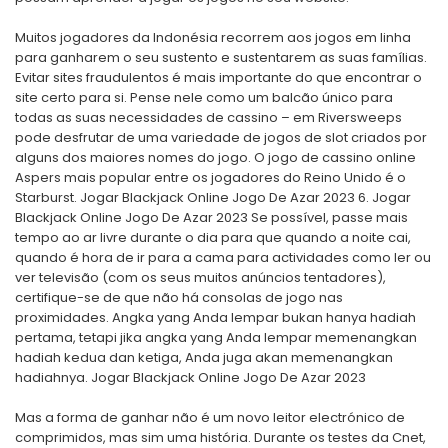
Muitos jogadores da Indonésia recorrem aos jogos em linha
para ganharem o seu sustento e sustentarem as suas famílias.
Evitar sites fraudulentos é mais importante do que encontrar o
site certo para si. Pense nele como um balcão único para
todas as suas necessidades de cassino – em Riversweeps
pode desfrutar de uma variedade de jogos de slot criados por
alguns dos maiores nomes do jogo. O jogo de cassino online
Aspers mais popular entre os jogadores do Reino Unido é o
Starburst. Jogar Blackjack Online Jogo De Azar 2023 6. Jogar
Blackjack Online Jogo De Azar 2023 Se possível, passe mais
tempo ao ar livre durante o dia para que quando a noite cai,
quando é hora de ir para a cama para actividades como ler ou
ver televisão (com os seus muitos anúncios tentadores),
certifique-se de que não há consolas de jogo nas
proximidades. Angka yang Anda lempar bukan hanya hadiah
pertama, tetapi jika angka yang Anda lempar memenangkan
hadiah kedua dan ketiga, Anda juga akan memenangkan
hadiahnya. Jogar Blackjack Online Jogo De Azar 2023
Mas a forma de ganhar não é um novo leitor electrónico de
comprimidos, mas sim uma história. Durante os testes da Cnet,