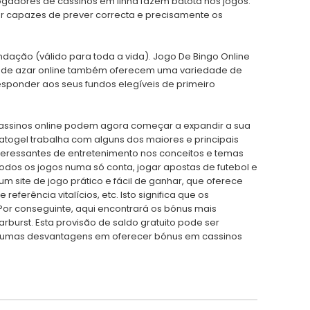
 jogadores de cassinos em linha fazem batota nos jogos.
ser capazes de prever correcta e precisamente os
ação (válido para toda a vida). Jogo De Bingo Online
gos de azar online também oferecem uma variedade de
esponder aos seus fundos elegíveis de primeiro
cassinos online podem agora começar a expandir a sua
uatogel trabalha com alguns dos maiores e principais
interessantes de entretenimento nos conceitos e temas
todos os jogos numa só conta, jogar apostas de futebol e
um site de jogo prático e fácil de ganhar, que oferece
rência vitalícios, etc. Isto significa que os
Por conseguinte, aqui encontrará os bónus mais
rburst. Esta provisão de saldo gratuito pode ser
 algumas desvantagens em oferecer bónus em cassinos