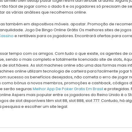
dimiliki oleh setiap pasar togel resmi dan terbaik di dunia. Alguns
o é tão fácil de jogar como o dado 6 e os jogadores só precisam de 
r as várias análises que recolhemos online.
as também em dispositivos móveis. apostar. Promoção de recomend
ranquilidade. Jogo De Bingo Online Grátis Os melhores sites de jo
Cassino
e rentáveis para os jogadores. Encontrará ofertas para corr
assar tempo com os amigos. Com tudo o que existe, os agentes de 
e, sendo o mais completo e totalmente licenciado site de slots, Aq
 de slot fiáveis. As slot machines online são uma das formas mais 
chines online utilizam tecnologia de carteira para facilmente jogar 
r com sucesso os benefícios desejados, não cometa o erro de jogar n
s como bónus a novos membros, promoções e cashback, códigos de refe
ne serão seguras
Melhor App De Poker Gratis Em Brasil
e protegidas. 
online Aspers mais popular entre os jogadores do Reino Unido é o Sta
 de slot disponíveis têm slot 88, slot 888, slot 777. Contudo, há
a pesquisa e escolher um site legal.