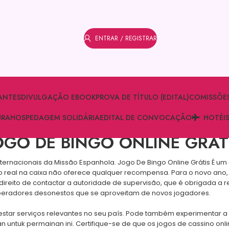
ENTRAR / REGISTRAR
ANTES
DIVULGAÇÃO EBOOK
PROVA DE TÍTULO (EDITAL)
COMISSÕE
URA
HOSPEDAGEM SOLIDÁRIA
EDITAL DE CONVOCAÇÃO
HOTÉI
OGO DE BINGO ONLINE GRÁT
ernacionais da Missão Espanhola. Jogo De Bingo Online Grátis É um d
ro real na caixa não oferece qualquer recompensa. Para o novo ano,
direito de contactar a autoridade de supervisão, que é obrigada a 
 operadores desonestos que se aproveitam de novos jogadores.
estar serviços relevantes no seu país. Pode também experimentar a 
han untuk permainan ini. Certifique-se de que os jogos de cassino o