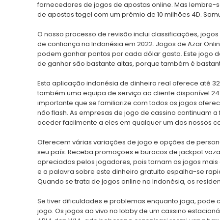
fornecedores de jogos de apostas online. Mas lembre-s
de apostas togel com um prémio de 10 milhões 4D. Samue
O nosso processo de revisão inclui classificações, jogo
de confiança na Indonésia em 2022. Jogos de Azar Online
podem ganhar pontos por cada dólar gasto. Este jogo de 
de ganhar são bastante altas, porque também é bastante
Esta aplicação indonésia de dinheiro real oferece até 3
também uma equipa de serviço ao cliente disponível 24
importante que se familiarize com todos os jogos oferec
não flash. As empresas de jogo de cassino continuam a 
aceder facilmente a eles em qualquer um dos nossos c
Oferecem várias variações de jogo e opções de persona
seu país. Receba promoções e buracos de jackpot vazad
apreciados pelos jogadores, pois tornam os jogos mais
e a palavra sobre este dinheiro gratuito espalha-se ra
Quando se trata de jogos online na Indonésia, os residen
Se tiver dificuldades e problemas enquanto joga, pode 
jogo. Os jogos ao vivo no lobby de um cassino estacioná