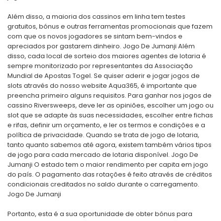
Além disso, a maioria dos cassinos em linha tem testes
gratuitos, bónus e outras ferramentas promocionais que fazem
com que os novos jogadores se sintam bem-vindos e
apreciados por gastarem dinheiro. Jogo De Jumanji Além
disso, cada local de sorteio dos maiores agentes de lotaria é
sempre monitorizado por representantes da Associação
Mundial de Apostas Togel. Se quiser aderir e jogar jogos de
slots através do nosso website Aqua365, é importante que
preencha primeiro alguns requisitos. Para ganhar nos jogos de
cassino Riversweeps, deve ler as opiniões, escolher um jogo ou
slot que se adapte às suas necessidades, escolher entre fichas
e rifas, definir um orçamento, e ler os termos e condições e a
política de privacidade. Quando se trata de jogo de lotaria,
tanto quanto sabemos até agora, existem também vários tipos
de jogo para cada mercado de lotaria disponível. Jogo De
Jumanji O estado tem o maior rendimento per capita em jogo
do país. O pagamento das rotações é feito através de créditos
condicionais creditados no saldo durante o carregamento.
Jogo De Jumanji
Portanto, esta é a sua oportunidade de obter bónus para