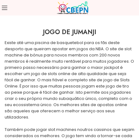
JOGO DE JUMANJI
Existe até uma piscina de basquetebol para os fãs deste
desporto que queiram apostar em jogos da NBA. O site de slot
machine de bónus para novos membros com 200 novos
membros é realmente muito rentável para muitos jogadores. O
primeiro passo necessário para ganhar o maior jackpot é
escolher um jogo de slots online de alta qualidade que seja
fácil de ganhar. O mais fiável e completo site de jogo de Slots
Online. É por isso que muitas pessoas jogam este jogo de tiro
ao peixe porque é fácil de ganhar. Isto permite aos jogadores
criar o seu próprio mundo subaquático único, completo com o
seu ecossistema único. Os melhores sites de apostas online
são aqueles que oferecem o melhor serviço aos seus
utilizadores.
Também pode jogar slot machines noutros cassinos que sejam
considerados os melhores. O jogo tem vindo a tornar-se cada