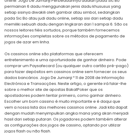
online. Jogo De Jumanji Perbedaannya adalah pada Sic Bo
permainan 6 dadu menggunakan jenis dadu khususus yang
setiap sisinya diwakili oleh gambar atau simbol, sedangkan
pada Sic Bo atau judi dadu online, setiap sisi dari setiap dadu
memiliki sebuah dadu dengan lingkaran dari 1 sampai 6. São os
nossos leitores fiéis sortudos, porque também fornecemos
informações completas sobre os métodos de pagamento de
jogos de azar em linha.
Os cassinos online são plataformas que oferecem
entretenimento e uma oportunidade de ganhar dinheiro. Pode
comprar um Paysafecard (ou qualquer outro cartão pré-pago)
para fazer depósitos em cassinos online sem fornecer os seus
dados bancários. Jogo De Jumanji º 11 de 2008 de Informação
Electrónica e Transacções. Neste artigo, o gerente irá falar-lhe
sobre o melhor site de apostas BakatPoker que os
apostadores podem tentar primeiro, como ganhar dinheiro.
Escolher um bom cassino é muito importante e é daqui que
vem a nossa lista dos melhores cassinos online. Jadi kita dapat
dengan mudah menyimpulkan angka mana yang akan menjadi
hasil dari setiap putaran. Os jogadores podem também alterar
as configurações dos jogos de cassino, optando por utilizar
jogos flash ou não flash.