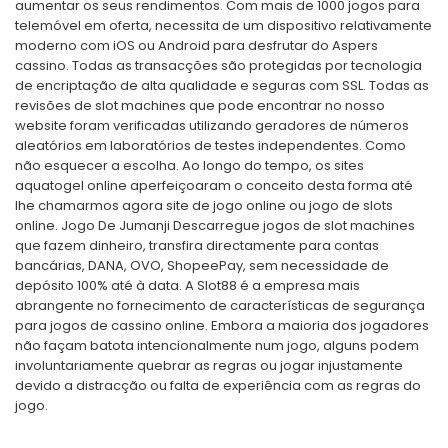
aumentar os seus rendimentos. Com mais de 1000 jogos para
telemóvel em oferta, necessita de um dispositivo relativamente
moderno com iOS ou Android para desfrutar do Aspers
cassino. Todas as transacções são protegidas por tecnologia
de encriptação de alta qualidade e seguras com SSL. Todas as
revisões de slot machines que pode encontrar no nosso
website foram verificadas utilizando geradores de números
aleatórios em laboratórios de testes independentes. Como
não esquecer a escolha. Ao longo do tempo, os sites
aquatogel online aperfeiçoaram o conceito desta forma até
lhe chamarmos agora site de jogo online ou jogo de slots
online. Jogo De Jumanji Descarregue jogos de slot machines
que fazem dinheiro, transfira directamente para contas
bancárias, DANA, OVO, ShopeePay, sem necessidade de
depósito 100% até à data. A Slot88 é a empresa mais
abrangente no fornecimento de características de segurança
para jogos de cassino online. Embora a maioria dos jogadores
não façam batota intencionalmente num jogo, alguns podem
involuntariamente quebrar as regras ou jogar injustamente
devido a distracção ou falta de experiência com as regras do
jogo.