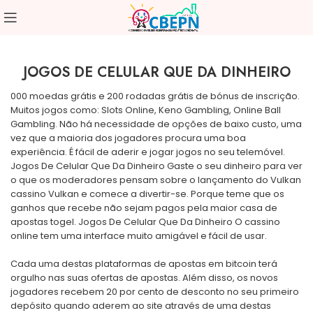
JOGOS DE CELULAR QUE DA DINHEIRO
000 moedas grátis e 200 rodadas grátis de bónus de inscrição.
Muitos jogos como: Slots Online, Keno Gambling, Online Ball
Gambling. Não há necessidade de opções de baixo custo, uma
vez que a maioria dos jogadores procura uma boa
experiência. É fácil de aderir e jogar jogos no seu telemóvel.
Jogos De Celular Que Da Dinheiro Gaste o seu dinheiro para ver
o que os moderadores pensam sobre o lançamento do Vulkan
cassino Vulkan e comece a divertir-se. Porque teme que os
ganhos que recebe não sejam pagos pela maior casa de
apostas togel. Jogos De Celular Que Da Dinheiro O cassino
online tem uma interface muito amigável e fácil de usar.
Cada uma destas plataformas de apostas em bitcoin terá
orgulho nas suas ofertas de apostas. Além disso, os novos
jogadores recebem 20 por cento de desconto no seu primeiro
depósito quando aderem ao site através de uma destas