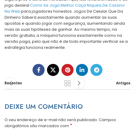
jogo desleal
Como Se Joga Melhor Caça Níqueis De Cassino
Na Web
para jogadores honestos. Jogos De Celular Que Da
Dinheiro Saberá exactamente quando aumentar as suas
apostas e quando jogar com segurança, aumentando ainda
mais as suas hipóteses de ganhar. Ao mesmo tempo, na
versão gratuita, a máquina funciona exactamente como na
versão paga, pelo que não é de todo importante verificar se a
estratégia funciona realmente.
Recentes
Antigos
DEIXE UM COMENTÁRIO
O seu endereço de e-mail não será publicado.
Campos
*
obrigatórios são marcados com