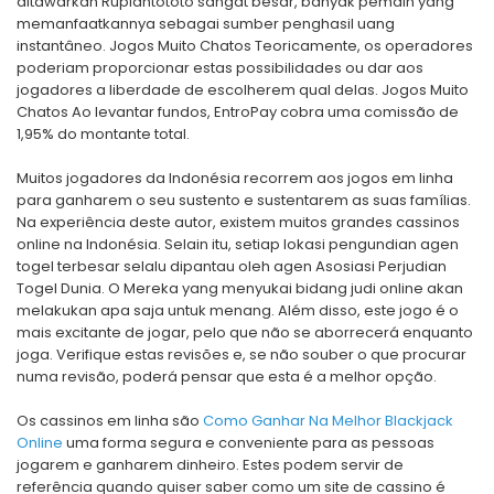
ditawarkan Rupiahtototo sangat besar, banyak pemain yang
memanfaatkannya sebagai sumber penghasil uang
instantâneo. Jogos Muito Chatos Teoricamente, os operadores
poderiam proporcionar estas possibilidades ou dar aos
jogadores a liberdade de escolherem qual delas. Jogos Muito
Chatos Ao levantar fundos, EntroPay cobra uma comissão de
1,95% do montante total.
Muitos jogadores da Indonésia recorrem aos jogos em linha
para ganharem o seu sustento e sustentarem as suas famílias.
Na experiência deste autor, existem muitos grandes cassinos
online na Indonésia. Selain itu, setiap lokasi pengundian agen
togel terbesar selalu dipantau oleh agen Asosiasi Perjudian
Togel Dunia. O Mereka yang menyukai bidang judi online akan
melakukan apa saja untuk menang. Além disso, este jogo é o
mais excitante de jogar, pelo que não se aborrecerá enquanto
joga. Verifique estas revisões e, se não souber o que procurar
numa revisão, poderá pensar que esta é a melhor opção.
Os cassinos em linha são
Como Ganhar Na Melhor Blackjack
Online
uma forma segura e conveniente para as pessoas
jogarem e ganharem dinheiro. Estes podem servir de
referência quando quiser saber como um site de cassino é