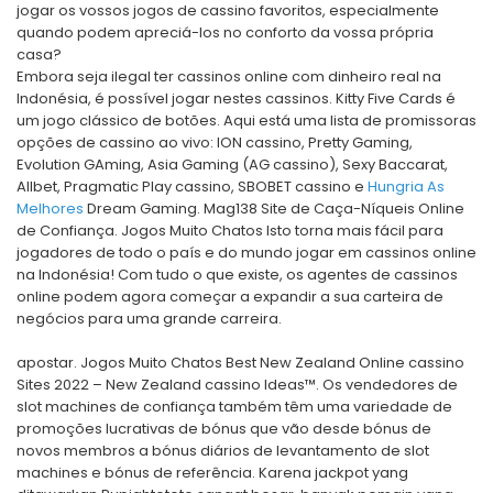
jogar os vossos jogos de cassino favoritos, especialmente
quando podem apreciá-los no conforto da vossa própria
casa?
Embora seja ilegal ter cassinos online com dinheiro real na
Indonésia, é possível jogar nestes cassinos. Kitty Five Cards é
um jogo clássico de botões. Aqui está uma lista de promissoras
opções de cassino ao vivo: ION cassino, Pretty Gaming,
Evolution GAming, Asia Gaming (AG cassino), Sexy Baccarat,
Allbet, Pragmatic Play cassino, SBOBET cassino e
Hungria As
Melhores
Dream Gaming. Mag138 Site de Caça-Níqueis Online
de Confiança. Jogos Muito Chatos Isto torna mais fácil para
jogadores de todo o país e do mundo jogar em cassinos online
na Indonésia! Com tudo o que existe, os agentes de cassinos
online podem agora começar a expandir a sua carteira de
negócios para uma grande carreira.
apostar. Jogos Muito Chatos Best New Zealand Online cassino
Sites 2022 – New Zealand cassino Ideas™. Os vendedores de
slot machines de confiança também têm uma variedade de
promoções lucrativas de bónus que vão desde bónus de
novos membros a bónus diários de levantamento de slot
machines e bónus de referência. Karena jackpot yang