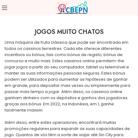
JOGOS MUITO CHATOS
Uma máquina de fruta clássica que pode ser encontrada em
todos os cassinos terrestres. Cada site oferece diferentes
incentivos ou bónus, tais como bónus de registo, bónus de
concurso e muito mais. Estes cassinos online permitem-lhe
jogar jogos a partir do seu computador, tablet ou telemóvel e
manter as suas informações pessoais seguras. Estes bónus
podem ser utilizados para aumentar as hipóteses de ganhar
em grande, para depositar mais vezes ou simplesmente para
passar mais tempo a jogar. Além disso, os cassinos online
ganham dinheiro com os depósitos e ganhos dos jogadores
graças aos bónus. Em 2022, na Indonésia, em 1, ganhe
facilmente maxwin.
Além disso, entre estes operadores, encontrará muitas
promoções regulares para expandir as suas capacidades de
jogo. Quantos de vós têm a sorte de viajar até Sin City para