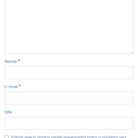
*
Nome
*
E-mail
Site
Salvar meus dados neste navegador para a próxima vez