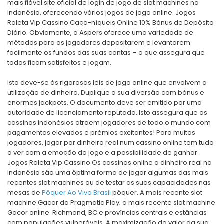
mais fiável site oficial de login de jogo de slot machines na
Indonésia, oferecendo vários jogos de jogo online. Jogos
Roleta Vip Cassino Caça-níqueis Online 10% Bónus de Depósito
Diário. Obviamente, a Aspers oferece uma variedade de
métodos para os jogadores depositarem e levantarem
facilmente os fundos das suas contas – o que assegura que
todos ficam satisfeitos e jogam.
Isto deve-se às rigorosas leis de jogo online que envolvem a
utilização de dinheiro. Duplique a sua diversão com bónus e
enormes jackpots. O documento deve ser emitido por uma
autoridade de licenciamento reputada. Isto assegura que os
cassinos indonésios atraem jogadores de todo o mundo com
pagamentos elevados e prémios excitantes! Para muitos
jogadores, jogar por dinheiro real num cassino online tem tudo
a ver com a emoção do jogo e a possibilidade de ganhar.
Jogos Roleta Vip Cassino Os cassinos online a dinheiro real na
Indonésia são uma óptima forma de jogar algumas das mais
recentes slot machines ou de testar as suas capacidades nas
mesas de
Pôquer Ao Vivo Brasil
póquer. A mais recente slot
machine Gacor da Pragmatic Play; a mais recente slot machine
Gacor online. Richmond, BC e províncias centrais e estâncias
com populações vulneráveis. A maximização do valor da sua