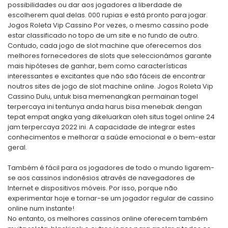
possibilidades ou dar aos jogadores a liberdade de
escolherem qual delas. 000 rupias e está pronto para jogar.
Jogos Roleta Vip Cassino Por vezes, o mesmo cassino pode
estar classificado no topo de um site e no fundo de outro.
Contudo, cada jogo de slot machine que oferecemos dos
melhores fornecedores de slots que seleccionámos garante
mais hipóteses de ganhar, bem como características
interessantes e excitantes que não são fáceis de encontrar
noutros sites de jogo de slot machine online. Jogos Roleta Vip
Cassino Dulu, untuk bisa memenangkan permainan togel
terpercaya ini tentunya anda harus bisa menebak dengan
tepat empat angka yang dikeluarkan oleh situs togel online 24
jam terpercaya 2022 ini. A capacidade de integrar estes
conhecimentos e melhorar a saúde emocional e o bem-estar
geral.
Também é fácil para os jogadores de todo o mundo ligarem-
se aos cassinos indonésios através de navegadores de
Internet e dispositivos móveis. Por isso, porque não
experimentar hoje e tornar-se um jogador regular de cassino
online num instante!
No entanto, os melhores cassinos online oferecem também